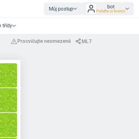
bot
Můj postup
Pořiďte si licenci
 třídy