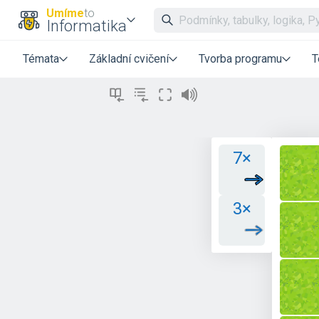
Umíme
to
Informatika
Témata
Základní cvičení
Tvorba programu
T
7×
3×