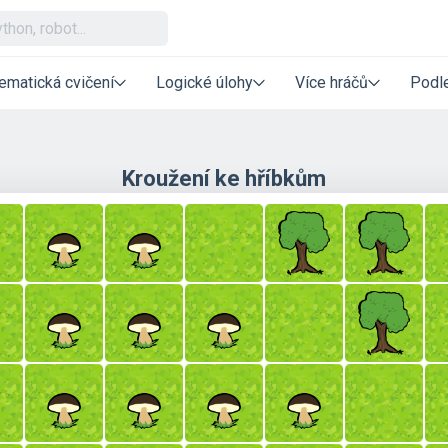
ematická cvičení
Logické úlohy
Více hráčů
Podle
Kroužení ke hříbkům