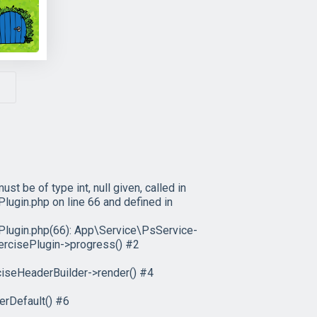
 be of type int, null given, called in
in.php on line 66 and defined in
ugin.php(66): App\Service\PsService-
ercisePlugin->progress() #2
iseHeaderBuilder->render() #4
rDefault() #6