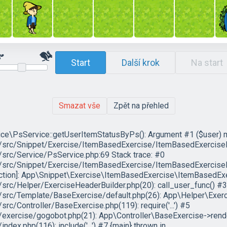
Start
Další krok
Na start
Smazat vše
Zpět na přehled
ce\PsService::getUserItemStatusByPs(): Argument #1 ($user) must
c/Snippet/Exercise/ItemBasedExercise/ItemBasedExercisePlug
rc/Service/PsService.php:69 Stack trace: #0
rc/Snippet/Exercise/ItemBasedExercise/ItemBasedExercisePl
nction]: App\Snippet\Exercise\ItemBasedExercise\ItemBasedEx
c/Helper/ExerciseHeaderBuilder.php(20): call_user_func() #3
rc/Template/BaseExercise/default.php(26): App\Helper\Exerc
/Controller/BaseExercise.php(119): require('...') #5
ercise/gogobot.php(21): App\Controller\BaseExercise->rende
x.php(116): include('...') #7 {main} thrown in