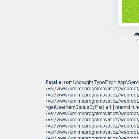
Fatal error
: Uncaught TypeError: App\Servi
/var/www/umimeprogramovat.cz/webroot/sr
/var/www/umimeprogramovat.cz/webroot/s
/var/www/umimeprogramovat.cz/webroot/s
>getUserItemStatusByPs() #1 [internal fu
/var/www/umimeprogramovat.cz/webroot/sr
/var/www/umimeprogramovat.cz/webroot/s
/var/www/umimeprogramovat.cz/webroot/src
/var/www/umimeprogramovat.cz/webroot/ex
/var/www/umimeprogramovat.cz/webroot/inde