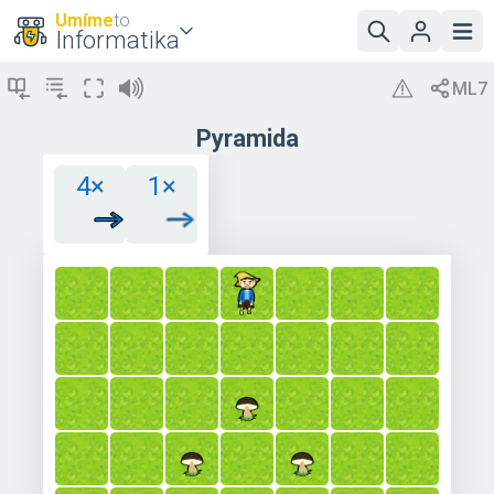
Umíme
to
Informatika
Pyramida
4×
1×