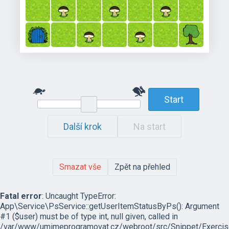
Start
Další krok
Na start
Smazat vše
Zpět na přehled
Fatal error
: Uncaught TypeError:
App\Service\PsService::getUserItemStatusByPs(): Argument
#1 ($user) must be of type int, null given, called in
/var/www/umimeprogramovat.cz/webroot/src/Snippet/Exercis