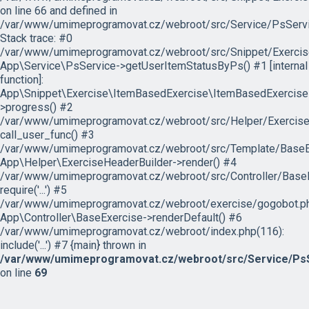
on line 66 and defined in
/var/www/umimeprogramovat.cz/webroot/src/Service/PsServi
Stack trace: #0
/var/www/umimeprogramovat.cz/webroot/src/Snippet/Exercis
App\Service\PsService->getUserItemStatusByPs() #1 [internal
function]:
App\Snippet\Exercise\ItemBasedExercise\ItemBasedExercise
>progress() #2
/var/www/umimeprogramovat.cz/webroot/src/Helper/ExerciseH
call_user_func() #3
/var/www/umimeprogramovat.cz/webroot/src/Template/BaseExe
App\Helper\ExerciseHeaderBuilder->render() #4
/var/www/umimeprogramovat.cz/webroot/src/Controller/BaseE
require('...') #5
/var/www/umimeprogramovat.cz/webroot/exercise/gogobot.ph
App\Controller\BaseExercise->renderDefault() #6
/var/www/umimeprogramovat.cz/webroot/index.php(116):
include('...') #7 {main} thrown in
/var/www/umimeprogramovat.cz/webroot/src/Service/PsS
on line
69