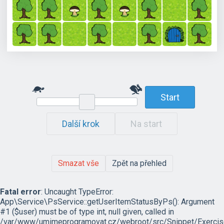
Start
Další krok
Na start
Smazat vše
Zpět na přehled
Fatal error
: Uncaught TypeError:
App\Service\PsService::getUserItemStatusByPs(): Argument
#1 ($user) must be of type int, null given, called in
/var/www/umimeprogramovat.cz/webroot/src/Snippet/Exercis