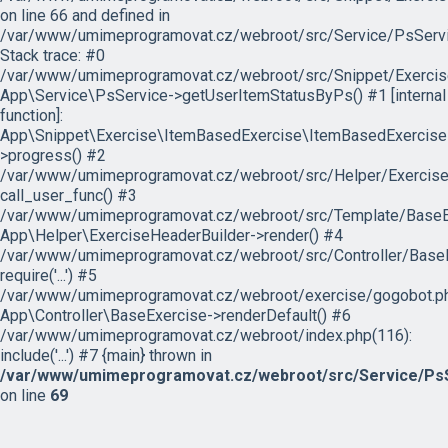
on line 66 and defined in
/var/www/umimeprogramovat.cz/webroot/src/Service/PsServi
Stack trace: #0
/var/www/umimeprogramovat.cz/webroot/src/Snippet/Exercis
App\Service\PsService->getUserItemStatusByPs() #1 [internal
function]:
App\Snippet\Exercise\ItemBasedExercise\ItemBasedExercise
>progress() #2
/var/www/umimeprogramovat.cz/webroot/src/Helper/ExerciseH
call_user_func() #3
/var/www/umimeprogramovat.cz/webroot/src/Template/BaseExe
App\Helper\ExerciseHeaderBuilder->render() #4
/var/www/umimeprogramovat.cz/webroot/src/Controller/BaseE
require('...') #5
/var/www/umimeprogramovat.cz/webroot/exercise/gogobot.ph
App\Controller\BaseExercise->renderDefault() #6
/var/www/umimeprogramovat.cz/webroot/index.php(116):
include('...') #7 {main} thrown in
/var/www/umimeprogramovat.cz/webroot/src/Service/PsS
on line
69