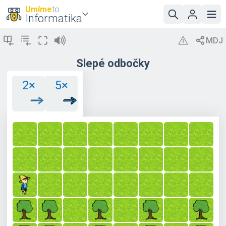
Umíme
to
Informatika
Slepé odbočky
2×
5×