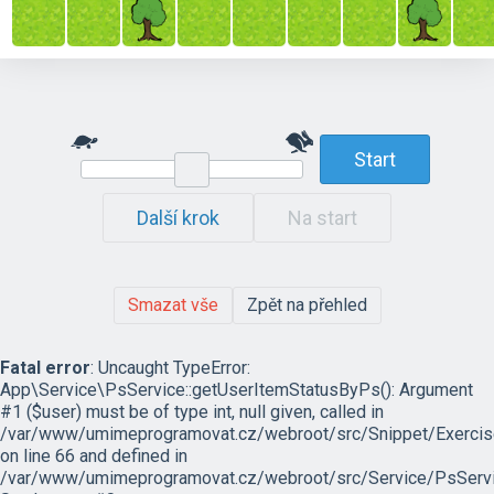
Start
Další krok
Na start
Smazat vše
Zpět na přehled
Fatal error
: Uncaught TypeError:
App\Service\PsService::getUserItemStatusByPs(): Argument
#1 ($user) must be of type int, null given, called in
/var/www/umimeprogramovat.cz/webroot/src/Snippet/Exercis
on line 66 and defined in
/var/www/umimeprogramovat.cz/webroot/src/Service/PsServi