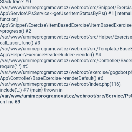
Stack trace: #0
/var/www/umimeprogramovat.cz/webroot/src/Snippet/Exercis
App\Service\PsService->getUserItemStatusByPs() #1 [internal
function]:
App\Snippet\Exercise\ItemBasedExercise\ItemBasedExercise
>progress() #2
/var/www/umimeprogramovat.cz/webroot/src/Helper/ExerciseH
call_user_func() #3
/var/www/umimeprogramovat.cz/webroot/src/Template/BaseExe
App\Helper\ExerciseHeaderBuilder->render() #4
/var/www/umimeprogramovat.cz/webroot/src/Controller/BaseE
require('...') #5
/var/www/umimeprogramovat.cz/webroot/exercise/gogobot.ph
App\Controller\BaseExercise->renderDefault() #6
/var/www/umimeprogramovat.cz/webroot/index.php(116):
include('...') #7 {main} thrown in
/var/www/umimeprogramovat.cz/webroot/src/Service/PsS
on line
69