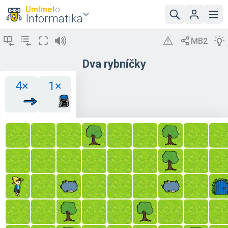
Umíme
to
Informatika
Dva rybníčky
4×
1×