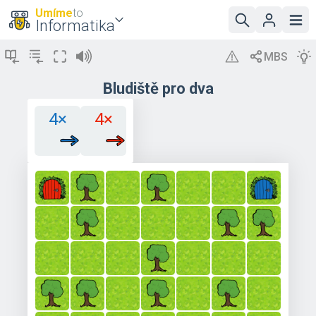
Umíme
to
Informatika
Bludiště pro dva
4×
4×