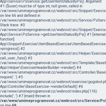
App\Service\PsService::getUserItemStatusByPs(): Argument
#1 ($user) must be of type int, null given, called in
/var/www/umimeprogramovat.cz/webroot/src/Snippet/Exercis
on line 66 and defined in
/var/www/umimeprogramovat.cz/webroot/src/Service/PsServi
Stack trace: #0
/var/www/umimeprogramovat.cz/webroot/src/Snippet/Exercis
App\Service\PsService->getUserItemStatusByPs() #1 [internal
function]:
App\Snippet\Exercise\ItemBasedExercise\ItemBasedExercise
>progress() #2
/var/www/umimeprogramovat.cz/webroot/src/Helper/ExerciseH
call_user_func() #3
/var/www/umimeprogramovat.cz/webroot/src/Template/BaseExe
App\Helper\ExerciseHeaderBuilder->render() #4
/var/www/umimeprogramovat.cz/webroot/src/Controller/BaseE
require('...') #5
/var/www/umimeprogramovat.cz/webroot/exercise/gogobot.ph
App\Controller\BaseExercise->renderDefault() #6
/var/www/umimeprogramovat.cz/webroot/index.php(116):
include('...') #7 {main} thrown in
/var/www/umimeprogramovat.cz/webroot/src/Service/PsS
on line
69