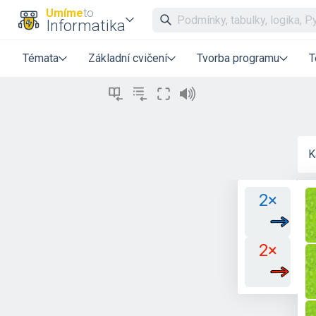
Umíme
to
Informatika
Témata
Základní cvičení
Tvorba programu
T
K
2×
2×