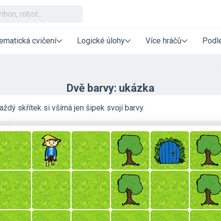
ematická cvičení
Logické úlohy
Více hráčů
Podle
Dvě barvy: ukázka
aždý skřítek si všímá jen šipek svojí barvy.