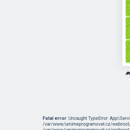
Fatal error
: Uncaught TypeError: App\Servi
/var/www/umimeprogramovat.cz/webroot/sr
/var/www/umimeprogramovat.cz/webroot/s