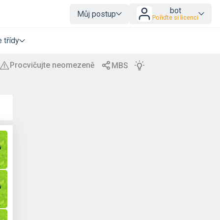
bot
Můj postup
Pořiďte si licenci
 třídy