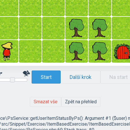
Start
Další krok
Na start
Smazat vše
Zpět na přehled
ce\PsService::getUserItemStatusByPs(): Argument #1 ($user) must
c/Snippet/Exercise/ItemBasedExercise/ItemBasedExercisePlug
rc/Service/PsService.php:69 Stack trace: #0