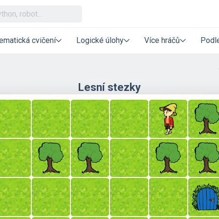
ematická cvičení
Logické úlohy
Více hráčů
Podle
Lesní stezky