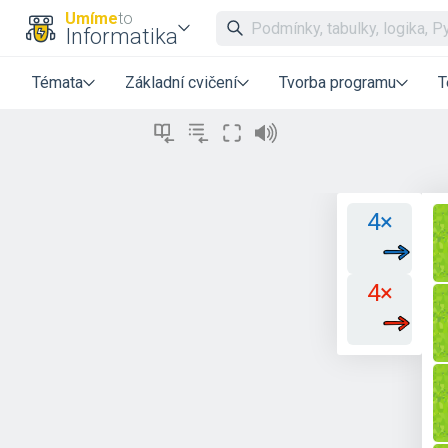
Umíme
to
Informatika
Témata
Základní cvičení
Tvorba programu
T
4×
4×