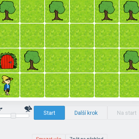
Start
Další krok
Na start