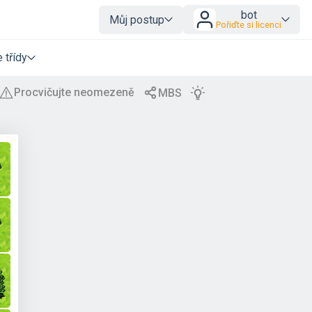
bot
Můj postup
Pořiďte si licenci
 třídy