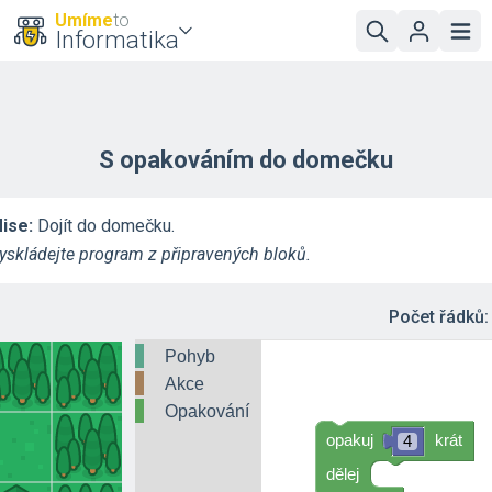
Umíme
to
Informatika
S opakováním do domečku
ise:
Dojít do domečku.
yskládejte program z připravených bloků.
Počet řádků
Pohyb
Akce
Opakování
opakuj
krát
4
dělej