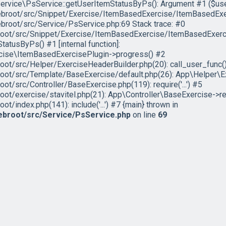
ervice\PsService::getUserItemStatusByPs(): Argument #1 ($user) 
root/src/Snippet/Exercise/ItemBasedExercise/ItemBasedExerc
root/src/Service/PsService.php:69 Stack trace: #0
ot/src/Snippet/Exercise/ItemBasedExercise/ItemBasedExerci
tusByPs() #1 [internal function]:
ise\ItemBasedExercisePlugin->progress() #2
t/src/Helper/ExerciseHeaderBuilder.php(20): call_user_func(
t/src/Template/BaseExercise/default.php(26): App\Helper\Ex
src/Controller/BaseExercise.php(119): require('...') #5
/exercise/stavitel.php(21): App\Controller\BaseExercise->re
ndex.php(141): include('...') #7 {main} thrown in
broot/src/Service/PsService.php
on line
69