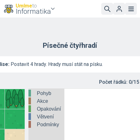
Umíme
to
Informatika
Písečné čtyřhradí
ise:
Postavit 4 hrady. Hrady musí stát na písku.
Počet řádků:
0/15
Pohyb
Akce
Opakování
Větvení
Podmínky