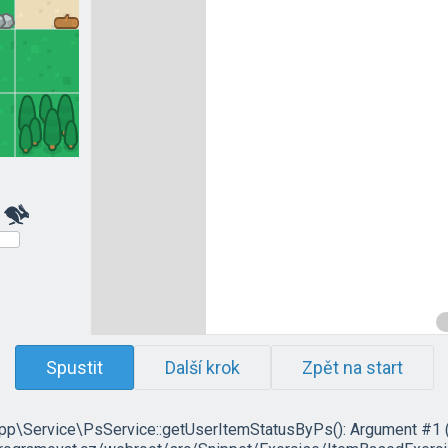
Spustit
Další krok
Zpět na start
App\Service\PsService::getUserItemStatusByPs(): Argument #1 ($u