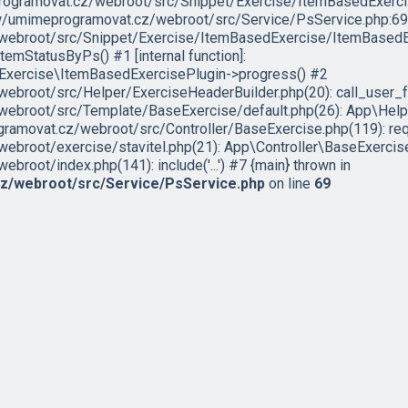
programovat.cz/webroot/src/Snippet/Exercise/ItemBasedExerc
ww/umimeprogramovat.cz/webroot/src/Service/PsService.php:69 
ebroot/src/Snippet/Exercise/ItemBasedExercise/ItemBasedEx
mStatusByPs() #1 [internal function]:
xercise\ItemBasedExercisePlugin->progress() #2
broot/src/Helper/ExerciseHeaderBuilder.php(20): call_user_f
broot/src/Template/BaseExercise/default.php(26): App\Help
movat.cz/webroot/src/Controller/BaseExercise.php(119): requir
root/exercise/stavitel.php(21): App\Controller\BaseExercise
oot/index.php(141): include('...') #7 {main} thrown in
/webroot/src/Service/PsService.php
on line
69