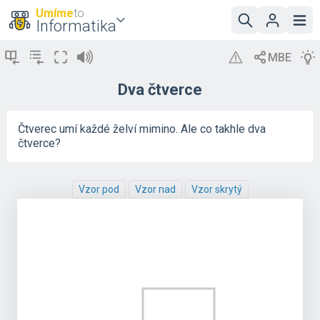
Umíme
to
Informatika
Dva čtverce
Čtverec umí každé želví mimino. Ale co takhle dva
čtverce?
Vzor pod
Vzor nad
Vzor skrytý