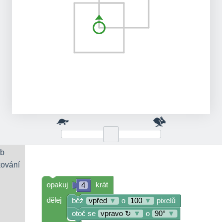
b
ování
opakuj
krát
4
dělej
běž
vpřed
▼
o
100
▼
pixelů
otoč se
vpravo ↻
▼
o
90°
▼