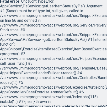
Fatal error
: Uncaught TypeError:
App\Service\PsService::getUserItemStatusByPs(): Argument
#1 ($user) must be of type int, null given, called in
/var/www/umimeprogramovat.cz/webroot/src/Snippet/Exercis
on line 66 and defined in
/var/www/umimeprogramovat.cz/webroot/src/Service/PsServi
Stack trace: #0
/var/www/umimeprogramovat.cz/webroot/src/Snippet/Exercis
App\Service\PsService->getUserItemStatusByPs() #1 [internal
function]:
App\Snippet\Exercise\ItemBasedExercise\ItemBasedExercise
>progress() #2
/var/www/umimeprogramovat.cz/webroot/src/Helper/ExerciseH
call_user_func() #3
/var/www/umimeprogramovat.cz/webroot/src/Template/BaseExe
App\Helper\ExerciseHeaderBuilder->render() #4
/var/www/umimeprogramovat.cz/webroot/src/Controller/BaseE
require('...') #5
/var/www/umimeprogramovat.cz/webroot/exercise/turtle.php(2
App\Controller\BaseExercise->renderDefault() #6
/var/www/umimeprogramovat.cz/webroot/index.php(115):
include('...') #7 {main} thrown in
/var/www/umimeprogramovat.cz/webroot/src/Service/PsS