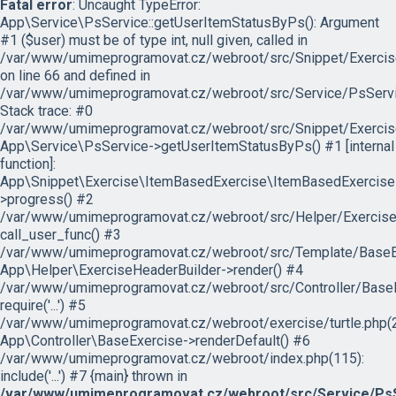
Fatal error
: Uncaught TypeError:
App\Service\PsService::getUserItemStatusByPs(): Argument
#1 ($user) must be of type int, null given, called in
/var/www/umimeprogramovat.cz/webroot/src/Snippet/Exercis
on line 66 and defined in
/var/www/umimeprogramovat.cz/webroot/src/Service/PsServi
Stack trace: #0
/var/www/umimeprogramovat.cz/webroot/src/Snippet/Exercis
App\Service\PsService->getUserItemStatusByPs() #1 [internal
function]:
App\Snippet\Exercise\ItemBasedExercise\ItemBasedExercise
>progress() #2
/var/www/umimeprogramovat.cz/webroot/src/Helper/ExerciseH
call_user_func() #3
/var/www/umimeprogramovat.cz/webroot/src/Template/BaseExe
App\Helper\ExerciseHeaderBuilder->render() #4
/var/www/umimeprogramovat.cz/webroot/src/Controller/BaseE
require('...') #5
/var/www/umimeprogramovat.cz/webroot/exercise/turtle.php(2
App\Controller\BaseExercise->renderDefault() #6
/var/www/umimeprogramovat.cz/webroot/index.php(115):
include('...') #7 {main} thrown in
/var/www/umimeprogramovat.cz/webroot/src/Service/PsS