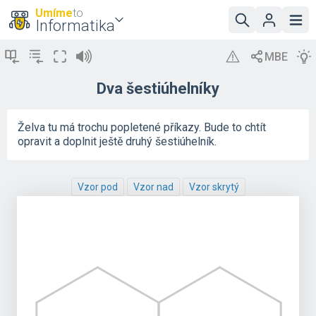
Umíme
to
Informatika
Dva šestiúhelníky
Želva tu má trochu popletené příkazy. Bude to chtít
opravit a doplnit ještě druhý šestiúhelník.
Vzor pod
Vzor nad
Vzor skrytý