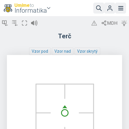
Umíme
to
Informatika
Terč
Vzor pod
Vzor nad
Vzor skrytý