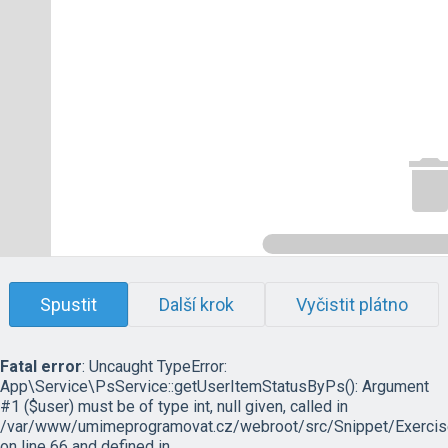
Spustit
Další krok
Vyčistit plátno
Fatal error
: Uncaught TypeError:
App\Service\PsService::getUserItemStatusByPs(): Argument
#1 ($user) must be of type int, null given, called in
/var/www/umimeprogramovat.cz/webroot/src/Snippet/Exercis
on line 66 and defined in