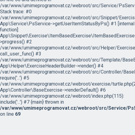
/var/www/umimeprogramovat.cz/webroot/src/Service/PsServi
Stack trace: #0
/var/www/umimeprogramovat.cz/webroot/src/Snippet/Exercis
App\Service\PsService->getUserItemStatusByPs() #1 [internal
function]:
App\Snippet\Exercise\ItemBasedExercise\ItemBasedExercise
>progress() #2
/var/www/umimeprogramovat.cz/webroot/src/Helper/ExerciseH
call_user_func() #3
/var/www/umimeprogramovat.cz/webroot/src/Template/BaseExe
App\Helper\ExerciseHeaderBuilder->render() #4
/var/www/umimeprogramovat.cz/webroot/src/Controller/BaseE
require('...') #5
/var/www/umimeprogramovat.cz/webroot/exercise/turtle.php(2
App\Controller\BaseExercise->renderDefault() #6
/var/www/umimeprogramovat.cz/webroot/index.php(115):
include('...') #7 {main} thrown in
/var/www/umimeprogramovat.cz/webroot/src/Service/PsS
on line
69