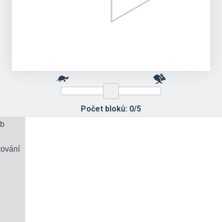
Počet bloků:
0/5
b
ování