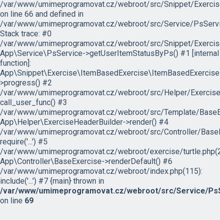
/var/www/umimeprogramovat.cz/webroot/src/Snippet/Exercis
on line 66 and defined in
/var/www/umimeprogramovat.cz/webroot/src/Service/PsServi
Stack trace: #0
/var/www/umimeprogramovat.cz/webroot/src/Snippet/Exercis
App\Service\PsService->getUserItemStatusByPs() #1 [internal
function]:
App\Snippet\Exercise\ItemBasedExercise\ItemBasedExercise
>progress() #2
/var/www/umimeprogramovat.cz/webroot/src/Helper/ExerciseH
call_user_func() #3
/var/www/umimeprogramovat.cz/webroot/src/Template/BaseExe
App\Helper\ExerciseHeaderBuilder->render() #4
/var/www/umimeprogramovat.cz/webroot/src/Controller/BaseE
require('...') #5
/var/www/umimeprogramovat.cz/webroot/exercise/turtle.php(2
App\Controller\BaseExercise->renderDefault() #6
/var/www/umimeprogramovat.cz/webroot/index.php(115):
include('...') #7 {main} thrown in
/var/www/umimeprogramovat.cz/webroot/src/Service/PsS
on line
69