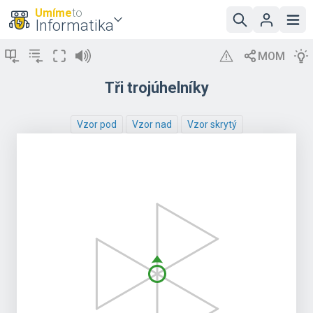
Umíme
to
Informatika
Tři trojúhelníky
Vzor pod
Vzor nad
Vzor skrytý