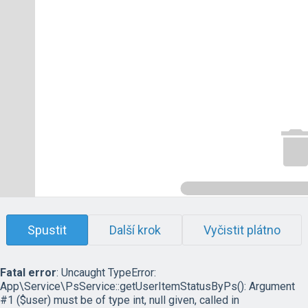
Spustit
Další krok
Vyčistit plátno
Fatal error
: Uncaught TypeError:
App\Service\PsService::getUserItemStatusByPs(): Argument
#1 ($user) must be of type int, null given, called in