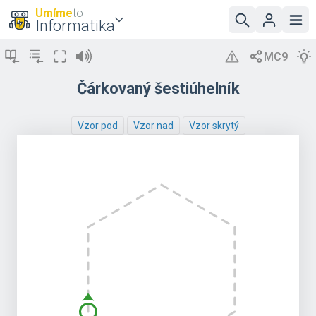
Umíme
to
Informatika
Čárkovaný šestiúhelník
Vzor pod
Vzor nad
Vzor skrytý