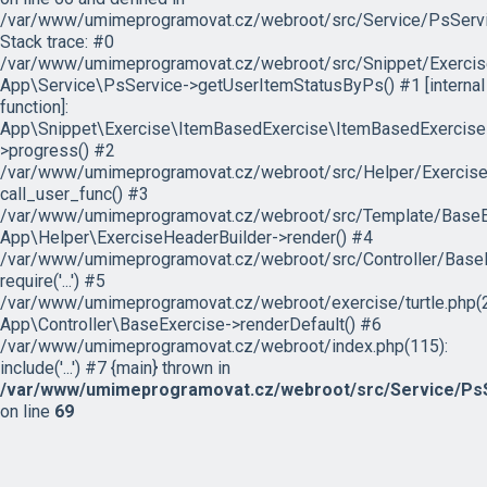
/var/www/umimeprogramovat.cz/webroot/src/Service/PsServi
Stack trace: #0
/var/www/umimeprogramovat.cz/webroot/src/Snippet/Exercis
App\Service\PsService->getUserItemStatusByPs() #1 [internal
function]:
App\Snippet\Exercise\ItemBasedExercise\ItemBasedExercise
>progress() #2
/var/www/umimeprogramovat.cz/webroot/src/Helper/ExerciseH
call_user_func() #3
/var/www/umimeprogramovat.cz/webroot/src/Template/BaseExe
App\Helper\ExerciseHeaderBuilder->render() #4
/var/www/umimeprogramovat.cz/webroot/src/Controller/BaseE
require('...') #5
/var/www/umimeprogramovat.cz/webroot/exercise/turtle.php(2
App\Controller\BaseExercise->renderDefault() #6
/var/www/umimeprogramovat.cz/webroot/index.php(115):
include('...') #7 {main} thrown in
/var/www/umimeprogramovat.cz/webroot/src/Service/PsS
on line
69