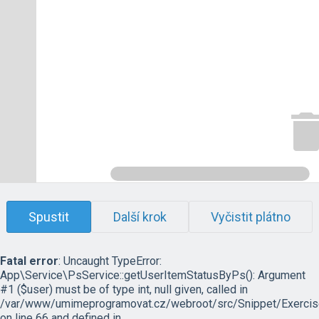
Spustit
Další krok
Vyčistit plátno
Fatal error
: Uncaught TypeError:
App\Service\PsService::getUserItemStatusByPs(): Argument
#1 ($user) must be of type int, null given, called in
/var/www/umimeprogramovat.cz/webroot/src/Snippet/Exercis
on line 66 and defined in