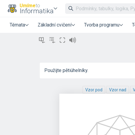
Umíme
to
Informatika
Témata
Základní cvičení
Tvorba programu
T
Použijte pětiúhelníky.
Vzor pod
Vzor nad
V