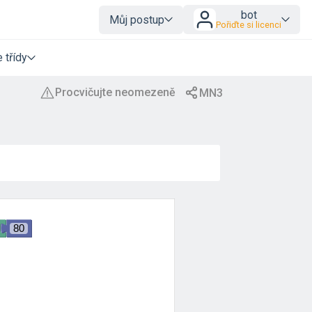
bot
Můj postup
Pořiďte si licenci
 třídy
80