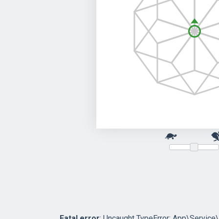
Fatal error
: Uncaught TypeError: App\Service\