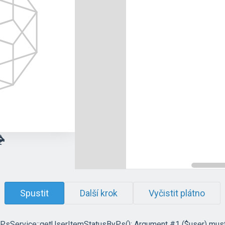
Spustit
Další krok
Vyčistit plátno
PsService::getUserItemStatusByPs(): Argument #1 ($user) must be 