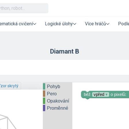
ematická cvičení
Logické úlohy
Více hráčů
Podle
Diamant B
zor skrytý
Pohyb
Pero
běž
vpřed
▾
o pixelů:
Opakování
Proměnné