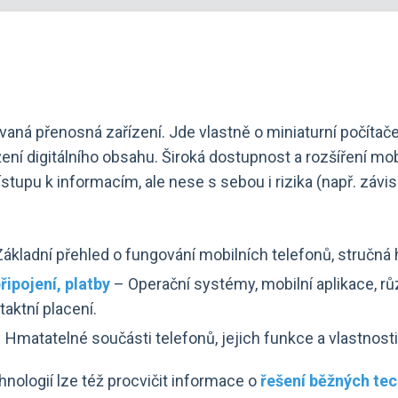
vaná přenosná zařízení. Jde vlastně o miniaturní počítače
ížení digitálního obsahu. Široká dostupnost a rozšíření m
tupu k informacím, ale nese s sebou i rizika (např. závis
ákladní přehled o fungování mobilních telefonů, stručná h
řipojení, platby
– Operační systémy, mobilní aplikace, rů
taktní placení.
 Hmatatelné součásti telefonů, jejich funkce a vlastnosti
chnologií lze též procvičit informace o
řešení běžných te