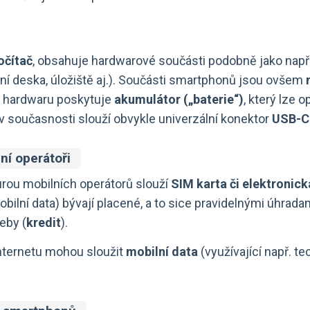
očítač
, obsahuje hardwarové součásti podobně jako např.
dní deska, úložiště aj.). Součásti smartphonů jsou ovšem
zu hardwaru poskytuje
akumulátor („baterie“)
, který lze 
v současnosti slouží obvykle univerzální konektor
USB-C
ní operátoři
turou mobilních operátorů slouží
SIM karta či elektronic
obilní data) bývají placené, a to sice pravidelnými úhradam
eby (
kredit
).
internetu mohou sloužit
mobilní data
(využívající např. te