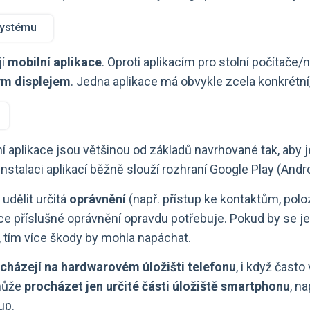
systému
jí
mobilní aplikace
. Oproti aplikacím pro stolní počítače
ým displejem
. Jedna aplikace má obvykle zcela konkrétní
í aplikace jsou většinou od základů navrhované tak, aby j
 instalaci aplikací běžně slouží rozhraní Google Play (Andro
udělit určitá
oprávnění
(např. přístup ke kontaktům, polo
ce příslušné oprávnění opravdu potřebuje. Pokud by se jed
i, tím více škody by mohla napáchat.
cházejí na hardwarovém úložišti telefonu
, i když často
 může
procházet jen určité části úložiště smartphonu
, n
up.