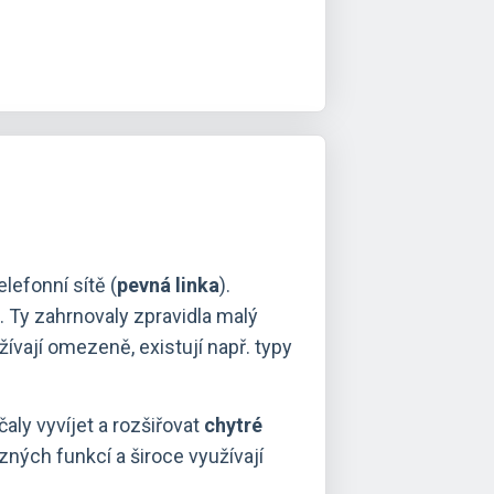
efonní sítě (
pevná linka
).
. Ty zahrnovaly zpravidla malý
ívají omezeně, existují např. typy
aly vyvíjet a rozšiřovat
chytré
zných funkcí a široce využívají