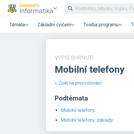
Umíme
to
Informatika
Témata
Základní cvičení
Tvorba programu
T
VÝPIS SHRNUTÍ
Mobilní telefony
« Zpět na procvičování
Podtémata
Mobilní telefony
Mobilní telefony: základy