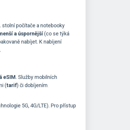
 stolní počítače a notebooky
menší a úspornější
(co se týká
opakovaně nabíjet. K nabíjení
.
ká eSIM
. Služby mobilních
i (
tarif
) či dobíjením
chnologie 5G, 4G/LTE). Pro přístup