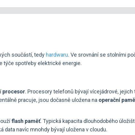
ckých součástí, tedy
hardwaru
. Ve srovnání se stolními po
 týče spotřeby elektrické energie.
í
procesor
. Procesory telefonů bývají vícejádrové, jejic
entálně pracuje, jsou dočasně uložena na
operační pamě
louží
flash paměť
. Typická kapacita dlouhodobého úloži
ká data navíc mnohdy bývají uložena v cloudu.