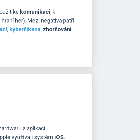
oužit ke
komunikaci
, k
 hraní her). Mezi negativa patří
ací
,
kyberšikana
,
zhoršování
hardwaru a aplikací.
Apple využívají systém
iOS
.