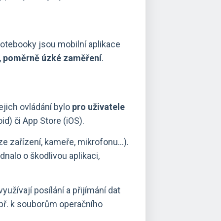
/notebooky jsou mobilní aplikace
,
poměrně úzké zaměření
.
ejich ovládání bylo
pro uživatele
id) či App Store (iOS).
ze zařízení, kameře, mikrofonu…).
nalo o škodlivou aplikaci,
 využívají posílání a přijímání dat
apř. k souborům operačního