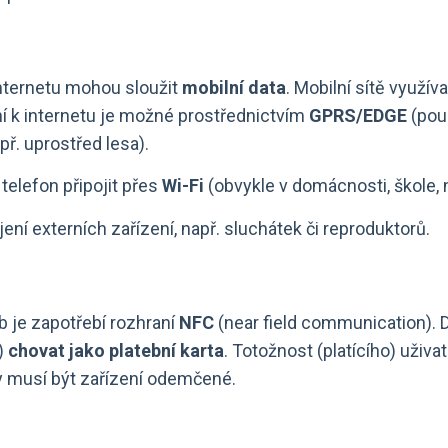
internetu mohou sloužit
mobilní data
. Mobilní sítě využí
ní k internetu je možné prostřednictvím
GPRS/EDGE
(pouz
ř. uprostřed lesa).
í telefon připojit přes
Wi-Fi
(obvykle v domácnosti, škole, n
jení externích zařízení, např. sluchátek či reproduktorů.
b je zapotřebí rozhraní
NFC
(near field communication). 
y)
chovat jako platební karta
. Totožnost (platícího) uživa
by musí být zařízení odemčené.