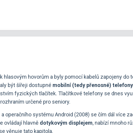
k hlasovým hovorům a byly pomocí kabelů zapojeny do tel
čaly být šířeji dostupné
mobilní (tedy přenosné) telefony
stvím fyzických tlačítek. Tlačítkové telefony se dnes využ
 rozhraním určené pro seniory.
a operačního systému Android (2008) se čím dál více zač
se ovládají hlavně
dotykovým displejem
, nabízí mnoho rů
 věnuje tato kapitola.