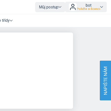
bot
Můj postup
Pořiďte si licenci
 třídy
NAPIŠTE NÁM