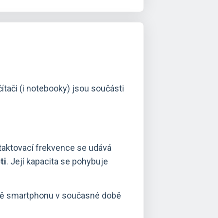
čítači (i notebooky) jsou součásti
h taktovací frekvence se udává
ti
. Její kapacita se pohybuje
ště smartphonu v současné době