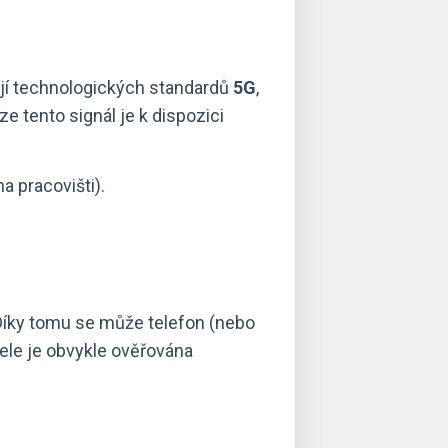
vají technologických standardů
5G
,
e tento signál je k dispozici
a pracovišti).
Díky tomu se může telefon (nebo
tele je obvykle ověřována