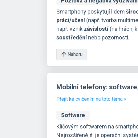
Pozitiva a negativa využívá
Smartphony poskytují lidem
širo
práci/učení
(např. tvorba multimed
např. vznik
závislostí
(na hrách, 
soustředění
nebo pozornosti.
Nahoru
Mobilní telefony: software,
Přejít ke cvičením na toto téma »
Software
Klíčovým softwarem na smartph
Nejrozšířenější je operační syst