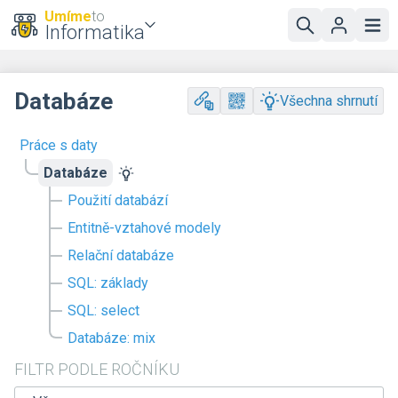
Umíme
to
Informatika
Databáze
Všechna shrnutí
Práce s daty
Databáze
Použití databází
Entitně-vztahové modely
Relační databáze
SQL: základy
SQL: select
Databáze: mix
FILTR PODLE ROČNÍKU