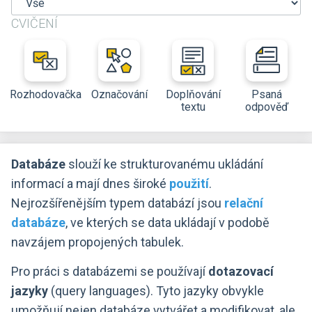
CVIČENÍ
Rozhodovačka
Označování
Doplňování
Psaná
textu
odpověď
Databáze
slouží ke strukturovanému ukládání
informací a mají dnes široké
použití
.
Nejrozšířenějším typem databází jsou
relační
databáze
, ve kterých se data ukládají v podobě
navzájem propojených tabulek.
Pro práci s databázemi se používají
dotazovací
jazyky
(query languages). Tyto jazyky obvykle
umožňují nejen databáze vytvářet a modifikovat, ale