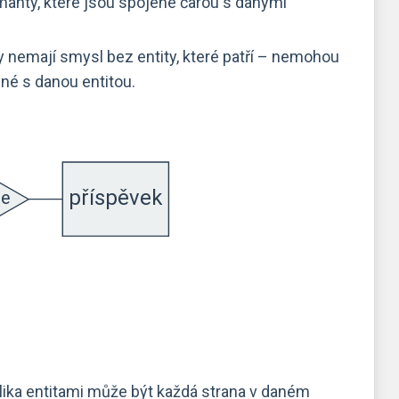
iamanty, které jsou spojené čarou s danými
ky nemají smysl bez entity, které patří – nemohou
né s danou entitou.
kolika entitami může být každá strana v daném