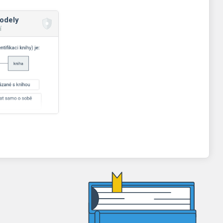
odely
í