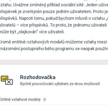
vztahu. Uvažme zmíněný příklad sociální sítě. Jeden uživa
příspěvek je zveřejněn pouze jedním uživatelem. Proto je 
příspěvků. Naproti tomu, pokud bychom mluvili o vztahu „už
uživatelů – více příspěvků. To proto, že jednomu uživateli
může být „olajkován“ více uživateli.
Kromě entitně-vztahových modelů můžeme vztahy mezi o
znázornění postupného běhu programu se naopak použív
Rozhodovačka
Rychlé procvičování výběrem ze dvou možností.
Entitně-vztahové modely