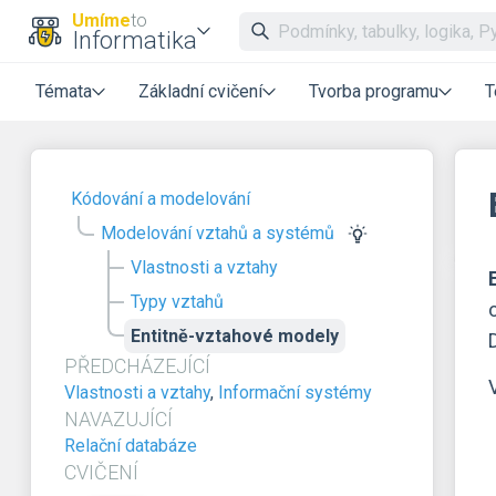
Umíme
to
Informatika
Témata
Základní cvičení
Tvorba programu
T
Kódování a modelování
Modelování vztahů a systémů
Vlastnosti a vztahy
Typy vztahů
Entitně-vztahové modely
PŘEDCHÁZEJÍCÍ
Vlastnosti a vztahy
,
Informační systémy
NAVAZUJÍCÍ
Relační databáze
CVIČENÍ