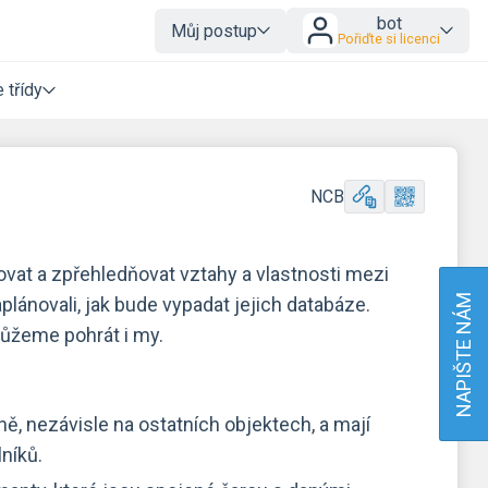
bot
Můj postup
Pořiďte si licenci
 třídy
NCB
at a zpřehledňovat vztahy a vlastnosti mezi
NAPIŠTE NÁM
aplánovali, jak bude vypadat jejich databáze.
můžeme pohrát i my.
ě, nezávisle na ostatních objektech, a mají
lníků.