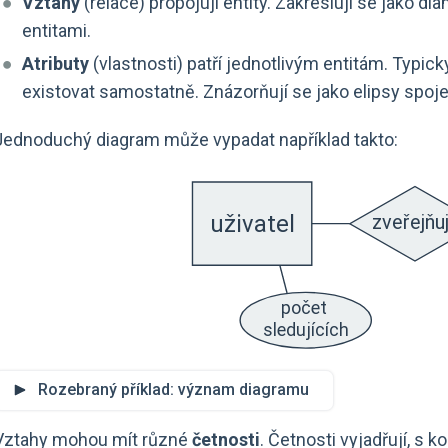
Vztahy
(relace) propojují entity. Zakreslují se jako d
entitami.
Atributy
(vlastnosti) patří jednotlivým entitám. Typic
existovat samostatně. Znázorňují se jako elipsy spoje
Jednoduchý diagram může vypadat například takto:
Rozebraný příklad: význam diagramu
Vztahy mohou mít různé
četnosti
. Četnosti vyjadřují, s 