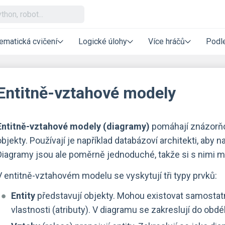
ematická cvičení
Logické úlohy
Více hráčů
Podle
Entitně-vztahové modely
Entitně-vztahové modely (diagramy)
pomáhají znázorňov
objekty. Používají je například databázoví architekti, aby n
Diagramy jsou ale poměrně jednoduché, takže si s nimi 
V entitně-vztahovém modelu se vyskytují tři typy prvků:
Entity
představují objekty. Mohou existovat samostatn
vlastnosti (atributy). V diagramu se zakreslují do obdé