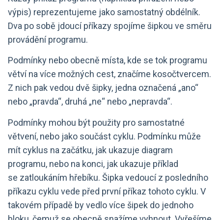
výpis) reprezentujeme jako samostatný obdélník.
Dva po sobě jdoucí příkazy spojíme šipkou ve směru
provádění programu.
Podmínky nebo obecně místa, kde se tok programu
větví na více možných cest, značíme kosočtvercem.
Z nich pak vedou dvě šipky, jedna označená „ano“
nebo „pravda“, druhá „ne“ nebo „nepravda“.
Podmínky mohou být použity pro samostatné
větvení, nebo jako součást cyklu. Podmínku může
mít cyklus na začátku, jak ukazuje diagram
programu, nebo na konci, jak ukazuje příklad
se zatloukáním hřebíku. Šipka vedoucí z posledního
příkazu cyklu vede před první příkaz tohoto cyklu. V
takovém případě by vedlo více šipek do jednoho
bloku, čemuž se obecně snažíme vyhnout. Vyřešíme