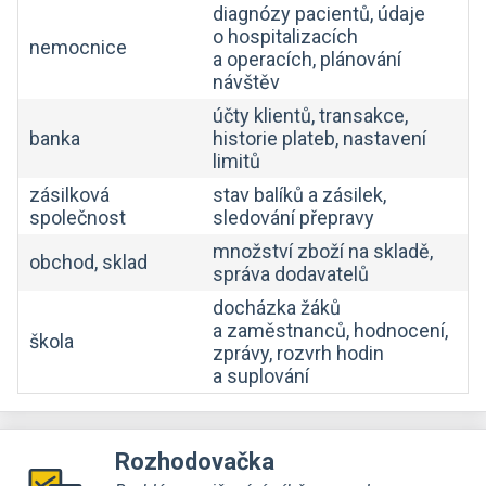
diagnózy pacientů, údaje
o hospitalizacích
nemocnice
a operacích, plánování
návštěv
účty klientů, transakce,
banka
historie plateb, nastavení
limitů
zásilková
stav balíků a zásilek,
společnost
sledování přepravy
množství zboží na skladě,
obchod, sklad
správa dodavatelů
docházka žáků
a zaměstnanců, hodnocení,
škola
zprávy, rozvrh hodin
a suplování
Rozhodovačka