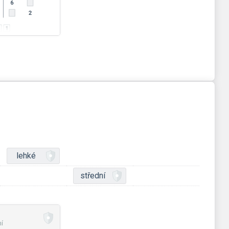
lehké
střední
í