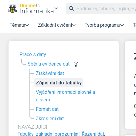
Umíme
to
Informatika
Témata
Základní cvičení
Tvorba programu
T
Práce s daty
Sběr a evidence dat
Získávání dat
Zápis dat do tabulky
Vyjádření informací slovně a
číslem
Formát dat
Zkreslení dat
NAVAZUJÍCÍ
Tabulky: základní porozumění
,
Řazení dat
,