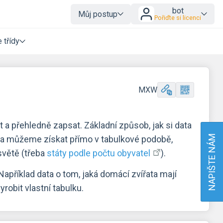
bot
Můj postup
Pořiďte si licenci
 třídy
MXW
 a přehledně zapsat. Základní způsob, jak si data
NAPIŠTE NÁM
ata můžeme získat přímo v tabulkové podobě,
 světě (třeba
státy podle počtu obyvatel
).
příklad data o tom, jaká domácí zvířata mají
robit vlastní tabulku.