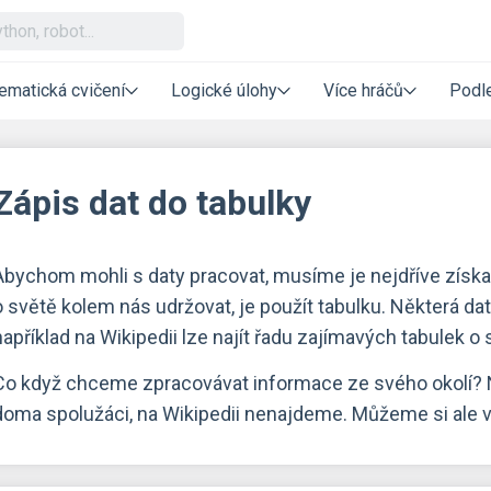
ematická cvičení
Logické úlohy
Více hráčů
Podle
Zápis dat do tabulky
Abychom mohli s daty pracovat, musíme je nejdříve získat
o světě kolem nás udržovat, je použít tabulku. Některá d
například na Wikipedii lze najít řadu zajímavých tabulek o
Co když chceme zpracovávat informace ze svého okolí? Na
doma spolužáci, na Wikipedii nenajdeme. Můžeme si ale vy