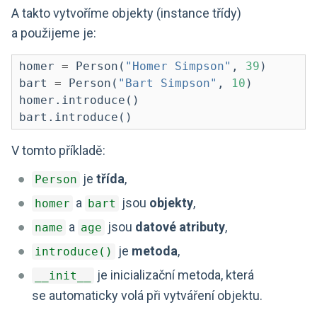
A takto vytvoříme objekty (instance třídy)
a použijeme je:
homer 
=
 Person(
"Homer Simpson"
, 
39
)
bart 
=
 Person(
"Bart Simpson"
, 
10
)
homer.introduce()
bart.introduce()
V tomto příkladě:
je
třída
,
Person
a
jsou
objekty
,
homer
bart
a
jsou
datové atributy
,
name
age
je
metoda
,
introduce()
je inicializační metoda, která
__init__
se automaticky volá při vytváření objektu.