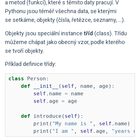
a metod (funkcí), které s těmito daty pracují. V
Pythonu jsou téměř všechna data, se kterými
se setkáme, objekty (čísla, řetězce, seznamy, …).
Objekty jsou speciální instance
tříd
(class). Třídu
můžeme chápat jako obecný vzor, podle kterého
se tvoří objekty.
Příklad definice třídy:
class
 Person:
def
__init__
(
self
, name, age):
self
.name 
=
 name
self
.age 
=
 age
def
 introduce(
self
):
print
(
"My name is "
, 
self
.name)
print
(
"I am "
, 
self
.age, 
"years ol