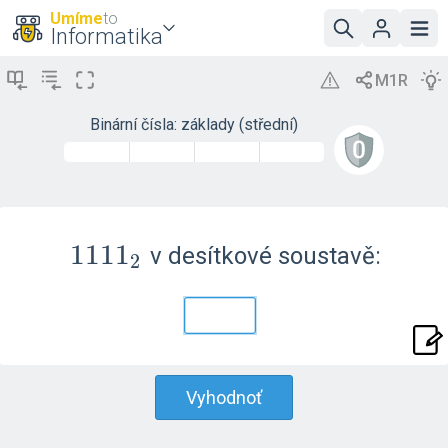
Umíme
to
Informatika
Binární čísla: základy (střední)
1111_2
1
1
1
1
v desítkové soustavě:
2
Vyhodnoť