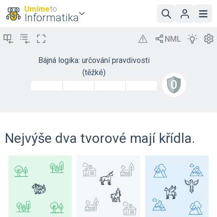
Umíme
to
Informatika
Bájná logika: určování pravdivosti
(těžké)
Nejvýše dva tvorové mají křídla.