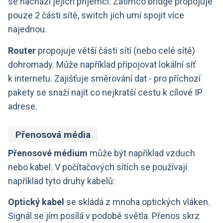
se nachází jejich příjemci. Zatímco bridge propojuje
pouze 2 části sítě, switch jich umí spojit více
najednou.
Router
propojuje větší části sítí (nebo celé sítě)
dohromady. Může například připojovat lokální síť
k internetu. Zajišťuje směrování dat - pro příchozí
pakety se snaží najít co nejkratší cestu k cílové IP
adrese.
Přenosová média
Přenosové médium
může být například vzduch
nebo kabel. V počítačových sítích se používají
například tyto druhy kabelů:
Optický kabel
se skládá z mnoha optických vláken.
Signál se jím posílá v podobě světla. Přenos skrz