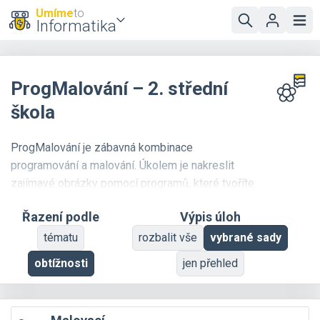
Umíme
to
Informatika
ProgMalování – 2. střední
škola
ProgMalování je zábavná kombinace
programování a malování. Úkolem je nakreslit
zajímavé obrázky pomocí programů, které tvoříte
přetahováním připravených bloků. Jde o
Řazení podle
Výpis úloh
programátorskou úlohu vhodnou i pro úplné
začátečníky a děti na prvním stupni ZŠ.
tématu
rozbalit vše
vybrané sady
obtížnosti
jen přehled