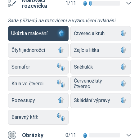
Malovací
1/11
rozcvička
Sada příkladů na rozcvičení a vyzkoušení ovládání.
Ukázka malování
Čtverec a kruh
Čtyři jednorožci
Zajíc a liška
Semafor
Sněhulák
Červenožlutý
Kruh ve čtverci
čtverec
Rozestupy
Skládání výpravy
Barevný kříž
Obrázky
0/11