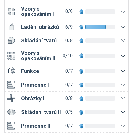
Vzory s
0/9
opakováním I
Ladění obrázků
6/9
Skládání tvarů
0/8
Vzory s
0/10
opakováním II
Funkce
0/7
Proměnné I
0/7
Obrázky II
0/8
Skládání tvarů II
0/5
Proměnné II
0/7