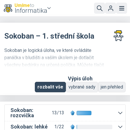
Umíme
to
Informatika
Sokoban – 1. střední škola
Sokoban je logická úloha, ve které ovládáte
panáčka v bludišti a vaším úkolem je dotlačit
všechny bedýnky na určená políčka. Můžete tlačit
pouze dopředu a vždy jen jednu bedýnku.
Výpis úloh
Nabízíme více než 100 zadání od velmi lehkých
až po velmi obtížné.
rozbalit vše
vybrané sady
jen přehled
Sokoban:
13/13
rozcvička
Sokoban: lehké
1/22