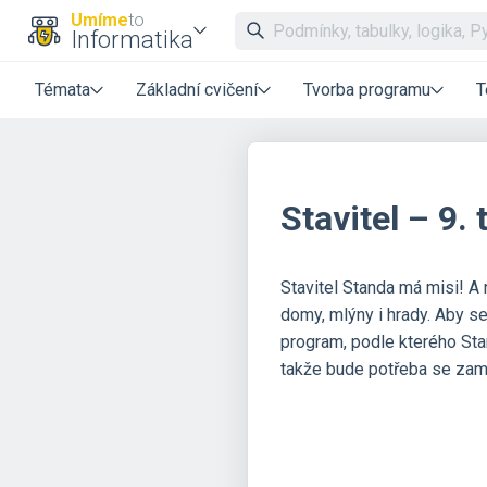
Umíme
to
Informatika
Témata
Základní cvičení
Tvorba programu
T
Stavitel – 9. 
Stavitel Standa má misi! A 
domy, mlýny i hrady. Aby se
program, podle kterého Stan
takže bude potřeba se zamys