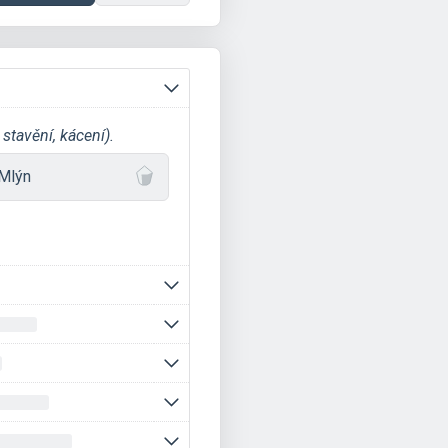
stavění, kácení).
Mlýn