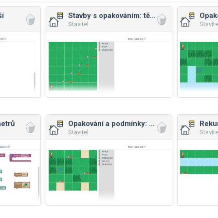
ší
Stavby s opakováním: těžší
Opak
Stavitel
Stavite
etrů
Opakování a podmínky: těžší
Reku
Stavitel
Stavite