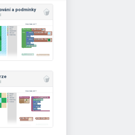
ování a podmínky
l
rze
l