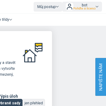
bot
Můj postup
Pořiďte si licenci
 třídy
y a stavět
NAPIŠTE NÁM
 vytvořte
 omezený,
ýpis úloh
ybrané sady
jen přehled