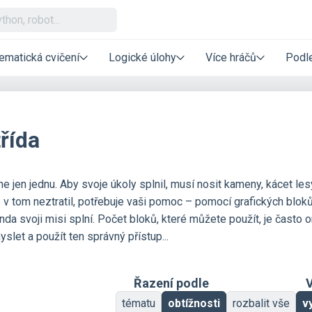
ematická cvičení
Logické úlohy
Více hráčů
Podle
třída
ne jen jednu. Aby svoje úkoly splnil, musí nosit kameny, kácet les
 v tom neztratil, potřebuje vaši pomoc – pomocí grafických bloků
da svoji misi splní. Počet bloků, které můžete použít, je často
let a použít ten správný přístup...
Řazení podle
V
tématu
obtížnosti
rozbalit vše
v