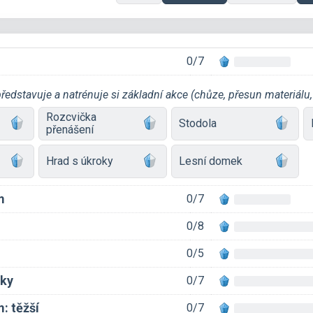
0/7
představuje a natrénuje si základní akce (chůze, přesun materiálu, 
Rozcvička
Stodola
přenášení
Hrad s úkroky
Lesní domek
m
0/7
0/8
m
0/5
nky
0/7
: těžší
0/7