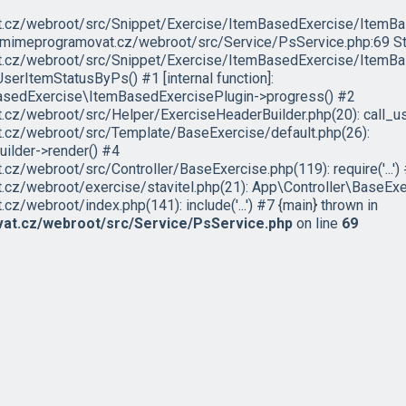
cz/webroot/src/Snippet/Exercise/ItemBasedExercise/ItemBase
umimeprogramovat.cz/webroot/src/Service/PsService.php:69 St
cz/webroot/src/Snippet/Exercise/ItemBasedExercise/ItemBas
erItemStatusByPs() #1 [internal function]:
asedExercise\ItemBasedExercisePlugin->progress() #2
z/webroot/src/Helper/ExerciseHeaderBuilder.php(20): call_us
cz/webroot/src/Template/BaseExercise/default.php(26):
ilder->render() #4
/webroot/src/Controller/BaseExercise.php(119): require('...')
z/webroot/exercise/stavitel.php(21): App\Controller\BaseExer
webroot/index.php(141): include('...') #7 {main} thrown in
t.cz/webroot/src/Service/PsService.php
on line
69