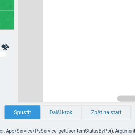
Spustit
Další krok
Zpět na start
ror: App\Service\PsService::getUserItemStatusByPs(): Argument