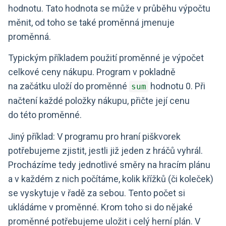
hodnotu. Tato hodnota se může v průběhu výpočtu
měnit, od toho se také proměnná jmenuje
proměnná.
Typickým příkladem použití proměnné je výpočet
celkové ceny nákupu. Program v pokladně
na začátku uloží do proměnné
hodnotu 0. Při
sum
načtení každé položky nákupu, přičte její cenu
do této proměnné.
Jiný příklad: V programu pro hraní piškvorek
potřebujeme zjistit, jestli již jeden z hráčů vyhrál.
Procházíme tedy jednotlivé směry na hracím plánu
a v každém z nich počítáme, kolik křížků (či koleček)
se vyskytuje v řadě za sebou. Tento počet si
ukládáme v proměnné. Krom toho si do nějaké
proměnné potřebujeme uložit i celý herní plán. V