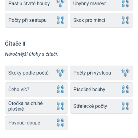
Past u čtvrté houby
Úhybný manévr
Počty při sestupu
Skok pro minci
Čítače II
Náročnější úlohy s čítači.
Skoky podle počtů
Počty při výstupu
Čeho víc?
Písečné houby
Otočka na druhé
Střelecké počty
plošině
Pavoučí doupě