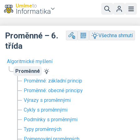
Umíme
to
Informatika
Proměnné – 6.
Všechna shrnutí
třída
Algoritmické myšlení
Proměnné
Proměnné: základní princip
Proměnné: obecné principy
Výrazy s proměnnými
Cykly s proměnnými
Podmínky s proměnnými
Typy proměnných
Pojmenování proměnných