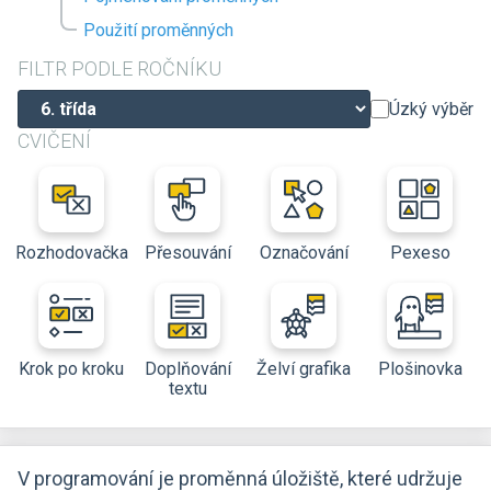
Použití proměnných
FILTR PODLE ROČNÍKU
Úzký výběr
CVIČENÍ
Rozhodovačka
Přesouvání
Označování
Pexeso
Krok po kroku
Doplňování
Želví grafika
Plošinovka
textu
V programování je proměnná úložiště, které udržuje