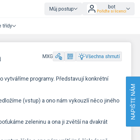
bot
Můj postup
Pořiďte si licenci
 třídy
a
MXG
Všechna shrnutí
 vytváříme programy. Představují konkrétní
NAPIŠTE NÁM
edložíme (vstup) a ono nám vykouzlí něco jiného
poťukáme zeleninu a ona ji zvětší na dvakrát