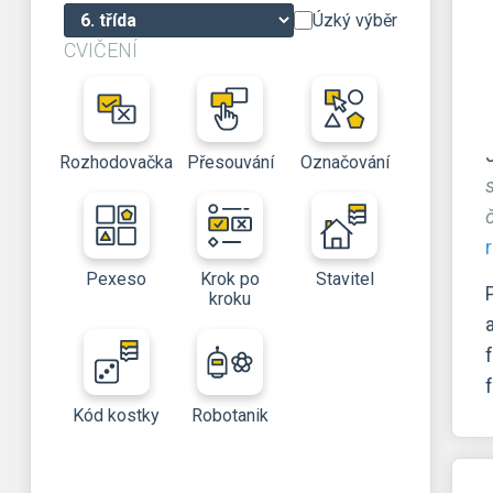
Úzký výběr
CVIČENÍ
Rozhodovačka
Přesouvání
Označování
Pexeso
Krok po
Stavitel
kroku
Kód kostky
Robotanik