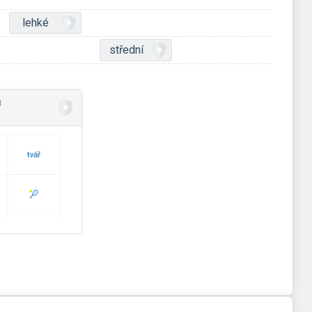
lehké
střední
ů