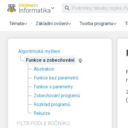
Umíme
to
Informatika
Témata
Základní cvičení
Tvorba programu
T
Algoritmické myšlení
Funkce a zobecňování
Abstrakce
Funkce bez parametrů
Funkce s parametry
Zobecňování programů
Rozklad programů
Rekurze
FILTR PODLE ROČNÍKU