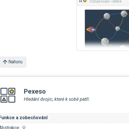
Označování • lehké
Nahoru
Pexeso
Hledání dvojic, které k sobě patří.
Funkce a zobecňování
Abstrakce