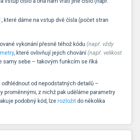
vstup číslo a ona nám vrátí jiné číslo (např.
, které dáme na vstup dvě čísla (počet stran
)
.
ované vykonání přesně téhož kódu
(např. vždy
ametry
, které ovlivňují jejich chování
(např. velikost
ce samy sebe – takovým funkcím se říká
 odhlédnout od nepodstatných detailů –
ily proměnnými, z nichž pak uděláme parametry
pakuje podobný kód, lze
rozložit
do několika