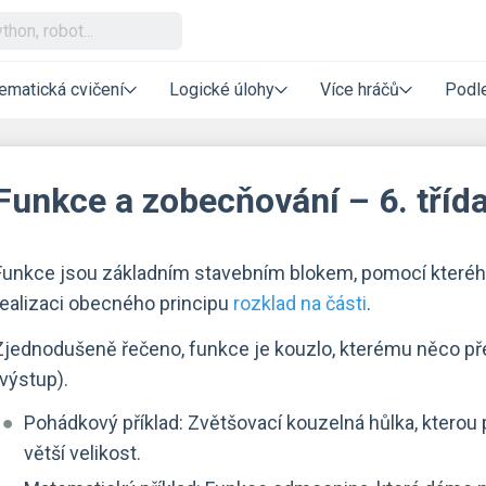
ematická cvičení
Logické úlohy
Více hráčů
Podle
Funkce a zobecňování – 6. tříd
Funkce jsou základním stavebním blokem, pomocí kterého
realizaci obecného principu
rozklad na části
.
Zjednodušeně řečeno, funkce je kouzlo, kterému něco př
(výstup).
Pohádkový příklad: Zvětšovací kouzelná hůlka, kterou 
větší velikost.