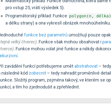
Matematický příklad: Funkce odmocnina, která dáme na 
pro vstup 25, vrátí výsledek 5).
Programátorský příklad: Funkce
polygon(n, délka
a délku strany) a ona vykreslí obrázek mnohoúhelníku
Jednoduché
funkce bez parametrů
umožňují pouze opak
stejně velký čtverec)
. Funkce však mohou obsahovat i
par
čtverce)
. Funkce mohou volat jiné funkce a někdy dokon
rekurzivní
.
Při zavádění funkcí potřebujeme umět
abstrahovat
– tedy
a následně kód
zobecnit
– tedy nahradit proměnlivé deta
funkce. Složitý program, zejména takový, ve kterém se o
funkcí, a tím ho zjednodušit a zpřehlednit.