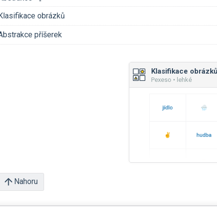
Klasifikace obrázků
Abstrakce příšerek
Klasifikace obrázk
Pexeso • lehké
Nahoru