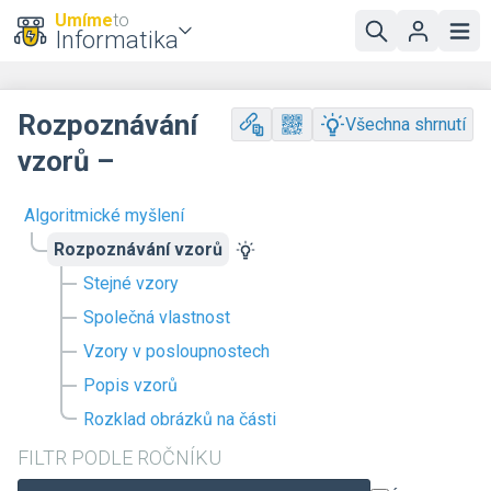
Umíme
to
Informatika
Rozpoznávání
Všechna shrnutí
vzorů –
Algoritmické myšlení
Rozpoznávání vzorů
Stejné vzory
Společná vlastnost
Vzory v posloupnostech
Popis vzorů
Rozklad obrázků na části
FILTR PODLE ROČNÍKU