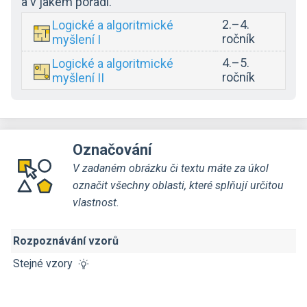
a v jakém pořadí.
2.–4.
Logické a algoritmické
ročník
myšlení I
4.–5.
Logické a algoritmické
ročník
myšlení II
Označování
V zadaném obrázku či textu máte za úkol
označit všechny oblasti, které splňují určitou
vlastnost.
Rozpoznávání vzorů
Stejné vzory