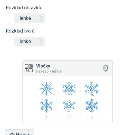
Rozklad obrázků
lehké
Rozklad tvarů
lehké
Vločky
Pexeso • lehké
Nahoru