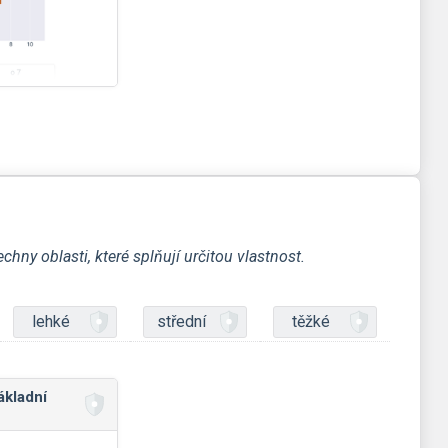
hny oblasti, které splňují určitou vlastnost.
lehké
střední
těžké
ákladní