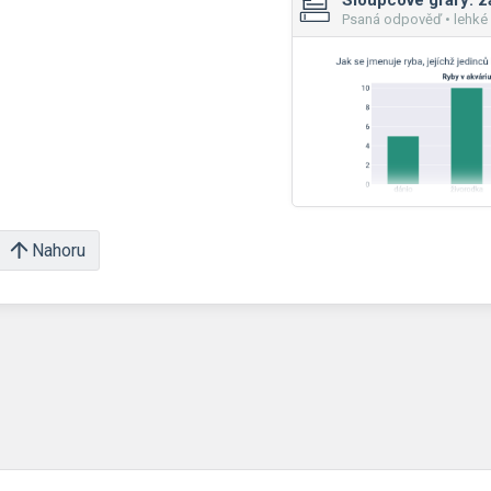
Sloupcové grafy: z
Psaná odpověď • lehké
Nahoru