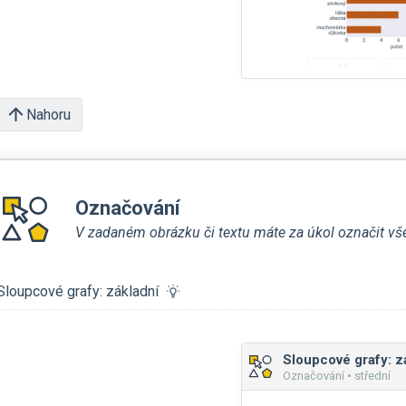
Nahoru
Označování
V zadaném obrázku či textu máte za úkol označit všec
Sloupcové grafy: základní
Sloupcové grafy: z
Označování • střední