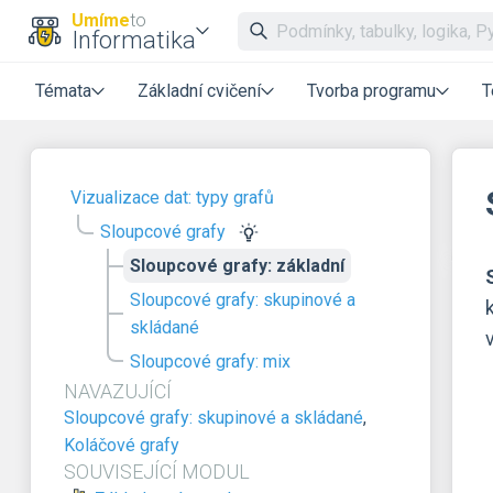
Umíme
to
Informatika
Témata
Základní cvičení
Tvorba programu
T
Vizualizace dat: typy grafů
Sloupcové grafy
Sloupcové grafy: základní
Sloupcové grafy: skupinové a
skládané
Sloupcové grafy: mix
NAVAZUJÍCÍ
Sloupcové grafy: skupinové a skládané
,
Koláčové grafy
SOUVISEJÍCÍ MODUL