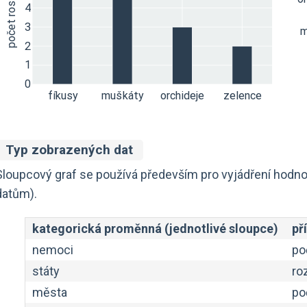
Typ zobrazených dat
Sloupcový graf se používá především pro vyjádření hodno
datům).
kategorická proměnná (jednotlivé sloupce)
př
nemoci
po
státy
ro
města
po