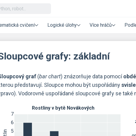
ematická cvičení
Logické úlohy
Více hráčů
Podle
Sloupcové grafy: základní
Sloupcový graf
(
bar chart
) znázorňuje data pomocí
obdé
kterou představují. Sloupce mohou být uspořádány
svisle
vpravo). Vodorovně uspořádané sloupcové grafy se také 