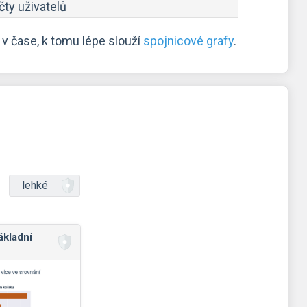
čty uživatelů
v čase, k tomu lépe slouží
spojnicové grafy
.
lehké
ákladní