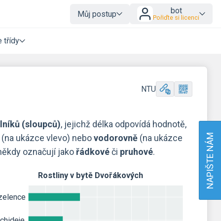
bot
Můj postup
Pořiďte si licenci
 třídy
NTU
lníků (sloupců)
, jejichž délka odpovídá hodnotě,
NAPIŠTE NÁM
(na ukázce vlevo) nebo
vodorovně
(na ukázce
někdy označují jako
řádkové
či
pruhové
.