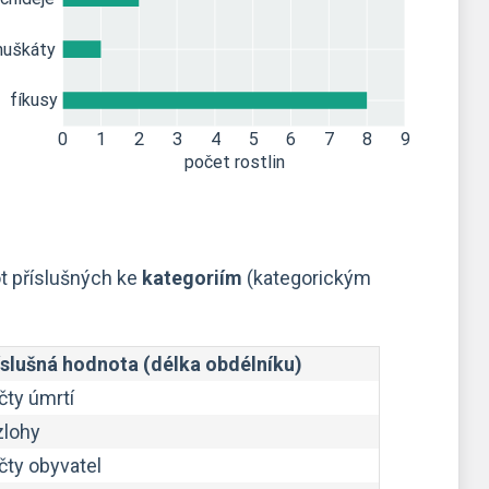
t příslušných ke
kategoriím
(kategorickým
íslušná hodnota (délka obdélníku)
čty úmrtí
zlohy
čty obyvatel