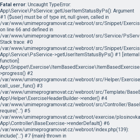
Fatal error
: Uncaught TypeError:
App\Service\PsService::getUserItemStatusByPs(): Argument
#1 ($user) must be of type int, null given, called in
/var/www/umimeprogramovat.cz/webroot/src/Snippet/Exercis
on line 66 and defined in
/var/www/umimeprogramovat.cz/webroot/src/Service/PsServi
Stack trace: #0
/var/www/umimeprogramovat.cz/webroot/src/Snippet/Exercis
App\Service\PsService->getUserItemStatusByPs() #1 [internal
function]:
App\Snippet\Exercise\ItemBasedExercise\ItemBasedExercise
>progress() #2
/var/www/umimeprogramovat.cz/webroot/src/Helper/ExerciseH
call_user_func() #3
/var/www/umimeprogramovat.cz/webroot/src/Template/BaseExe
App\Helper\ExerciseHeaderBuilder->render() #4
/var/www/umimeprogramovat.cz/webroot/src/Controller/BaseE
require('...') #5
/var/www/umimeprogramovat.cz/webroot/exercise/plosinovka.
App\Controller\BaseExercise->renderDefault() #6
/var/www/umimeprogramovat.cz/webroot/index.php(139):
include('...') #7 {main} thrown in