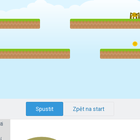
Spustit
Zpět na start
ti
í