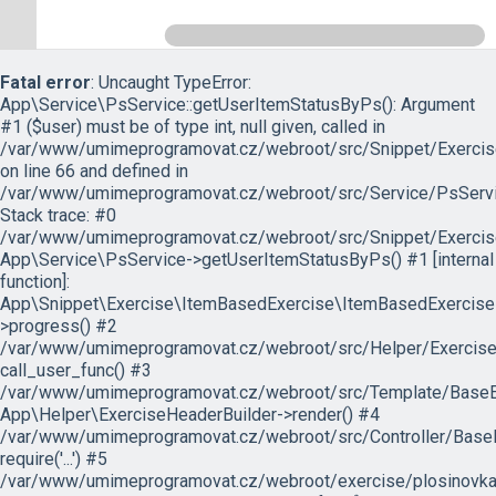
Fatal error
: Uncaught TypeError:
App\Service\PsService::getUserItemStatusByPs(): Argument
#1 ($user) must be of type int, null given, called in
/var/www/umimeprogramovat.cz/webroot/src/Snippet/Exercis
on line 66 and defined in
/var/www/umimeprogramovat.cz/webroot/src/Service/PsServi
Stack trace: #0
/var/www/umimeprogramovat.cz/webroot/src/Snippet/Exercis
App\Service\PsService->getUserItemStatusByPs() #1 [internal
function]:
App\Snippet\Exercise\ItemBasedExercise\ItemBasedExercise
>progress() #2
/var/www/umimeprogramovat.cz/webroot/src/Helper/ExerciseH
call_user_func() #3
/var/www/umimeprogramovat.cz/webroot/src/Template/BaseExe
App\Helper\ExerciseHeaderBuilder->render() #4
/var/www/umimeprogramovat.cz/webroot/src/Controller/BaseE
require('...') #5
/var/www/umimeprogramovat.cz/webroot/exercise/plosinovka.