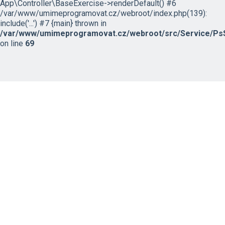
App\Controller\BaseExercise->renderDefault() #6
/var/www/umimeprogramovat.cz/webroot/index.php(139):
include('...') #7 {main} thrown in
/var/www/umimeprogramovat.cz/webroot/src/Service/PsS
on line
69