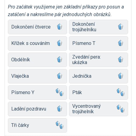
Pro začátek využijeme jen základní příkazy pro posun a
zatáčení a nakreslíme pár jednoduchých obrázků.
Dokončení
Dokončení čtverce
trojúhelníku
Křížek s couváním
Písmeno T
Zvedání pera:
Obdélník
ukázka
Vlaječka
Jednička
Písmeno Y
Pták
Vycentrovaný
Ladění pozdravu
trojúhelník
Tři čárky