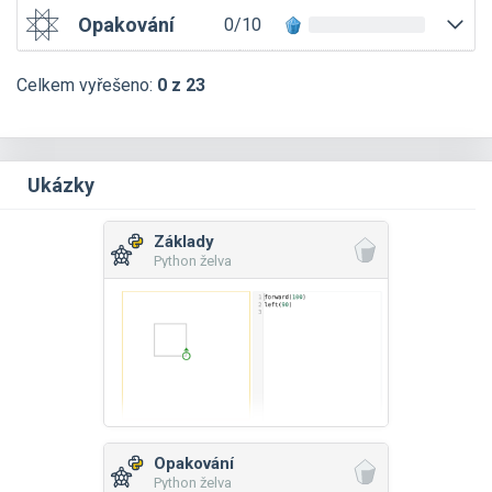
Opakování
0/10
Celkem vyřešeno:
0 z 23
Ukázky
Základy
Python želva
Opakování
Python želva