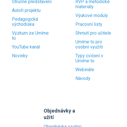
Stručné představení
RVP a metodické
materiály
Autoři projektu
Výukové moduly
Pedagogická
východiska
Pracovní listy
Výzkum za Umíme
Shrnutí pro učitele
to
Umíme to pro
YouTube kanál
osobní využití
Novinky
Typy cvičení v
Umíme to
Webináře
Návody
Objednávky a
užití
Objednávka osobní