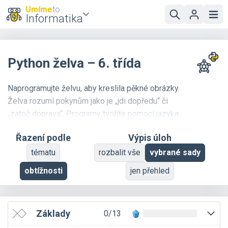
Umíme
to
Informatika
Python želva – 6. třída
Naprogramujte želvu, aby kreslila pěkné obrázky.
Želva rozumí pokynům jako je „jdi dopředu“ či
„zatoč doprava“. Programy tvoříte pomocí jazyka
Python 3
. Pro rozcvičení můžete použít verzi
Řazení podle
Výpis úloh
želví grafiky v
grafickém programování
.
tématu
rozbalit vše
vybrané sady
Zájemci najdou více informací o želví grafice v
obtížnosti
jen přehled
knížce
od jednoho z autorů projektu Umíme
programovat.
Základy
0/13