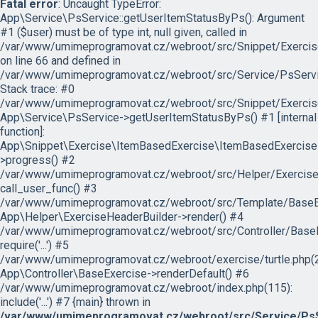
Fatal error
: Uncaught TypeError:
App\Service\PsService::getUserItemStatusByPs(): Argument
#1 ($user) must be of type int, null given, called in
/var/www/umimeprogramovat.cz/webroot/src/Snippet/Exercis
on line 66 and defined in
/var/www/umimeprogramovat.cz/webroot/src/Service/PsServi
Stack trace: #0
/var/www/umimeprogramovat.cz/webroot/src/Snippet/Exercis
App\Service\PsService->getUserItemStatusByPs() #1 [internal
function]:
App\Snippet\Exercise\ItemBasedExercise\ItemBasedExercise
>progress() #2
/var/www/umimeprogramovat.cz/webroot/src/Helper/ExerciseH
call_user_func() #3
/var/www/umimeprogramovat.cz/webroot/src/Template/BaseExe
App\Helper\ExerciseHeaderBuilder->render() #4
/var/www/umimeprogramovat.cz/webroot/src/Controller/BaseE
require('...') #5
/var/www/umimeprogramovat.cz/webroot/exercise/turtle.php(2
App\Controller\BaseExercise->renderDefault() #6
/var/www/umimeprogramovat.cz/webroot/index.php(115):
include('...') #7 {main} thrown in
/var/www/umimeprogramovat.cz/webroot/src/Service/PsS