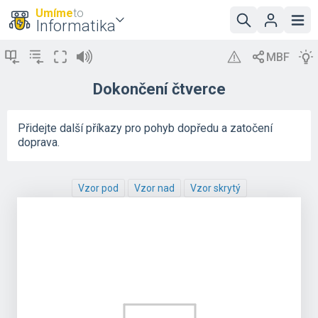
Umíme
to
Informatika
Dokončení čtverce
Přidejte další příkazy pro pohyb dopředu a zatočení
doprava.
Vzor pod
Vzor nad
Vzor skrytý