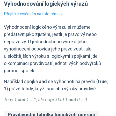
Vyhodnocování logických výrazů
Přejít ke cvičením na toto téma »
Vyhodnocení logického výrazu si můžeme
představit jako zjištění, jestli je pravdivý nebo
nepravdivý. U jednoduchého výroku jeho
vyhodnocení odpovídá jeho pravdivosti, ale
u složitějších výroků s logickými spojkami jde
o kombinaci pravdivostí jednotlivých podvýroků
pomocí spojek.
Například spojka
and
se vyhodnotí na pravdu (
true,
1
) právě tehdy, když jsou oba výroky pravdivé.
Tedy 1
and
1 = 1, ale například 1
and
0 = 0.
Pravdivostní tabulka logických operací