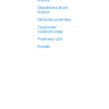
licence
Objednávka školní
licence
Obchodní podmínky
Zpracování
osobních údajů
Podmínky užití
Kontakt