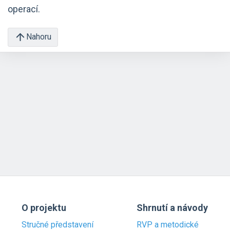
operací.
Nahoru
O projektu
Shrnutí a návody
Stručné představení
RVP a metodické