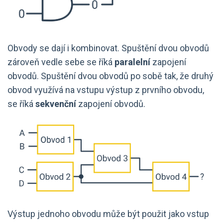
Obvody se dají i kombinovat. Spuštění dvou obvodů
zároveň vedle sebe se říká
paralelní
zapojení
obvodů. Spuštění dvou obvodů po sobě tak, že druhý
obvod využívá na vstupu výstup z prvního obvodu,
se říká
sekvenční
zapojení obvodů.
Výstup jednoho obvodu může být použit jako vstup