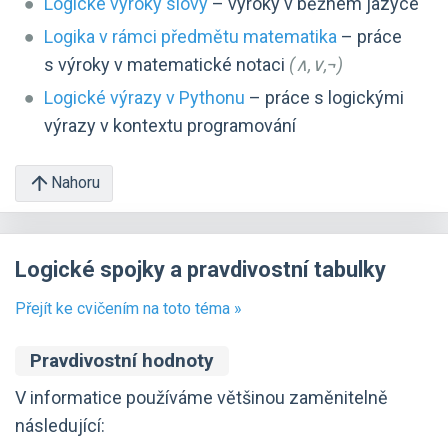
Logické výroky slovy
– výroky v běžném jazyce
Logika v rámci předmětu matematika
– práce
s výroky v matematické notaci
(∧,∨,¬)
Logické výrazy v Pythonu
– práce s logickými
výrazy v kontextu programování
Nahoru
Logické spojky a pravdivostní tabulky
Přejít ke cvičením na toto téma »
Pravdivostní hodnoty
V informatice používáme většinou zaměnitelně
následující: