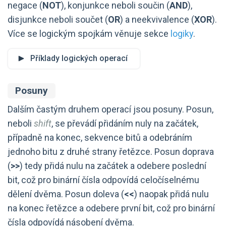
negace (
NOT
), konjunkce neboli součin (
AND
),
disjunkce neboli součet (
OR
) a neekvivalence (
XOR
).
Více se logickým spojkám věnuje sekce
logiky
.
Příklady logických operací
Posuny
Dalším častým druhem operací jsou posuny. Posun,
neboli
shift
, se převádí přidáním nuly na začátek,
případně na konec, sekvence bitů a odebráním
jednoho bitu z druhé strany řetězce. Posun doprava
(
>>
) tedy přidá nulu na začátek a odebere poslední
bit, což pro binární čísla odpovídá celočíselnému
dělení dvěma. Posun doleva (
<<
) naopak přidá nulu
na konec řetězce a odebere první bit, což pro binární
čísla odpovídá násobení dvěma.