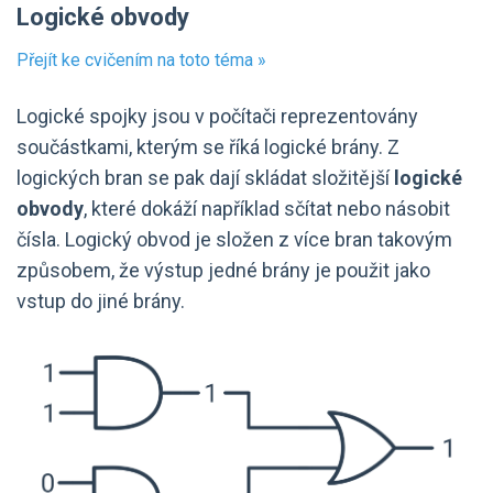
Logické obvody
Přejít ke cvičením na toto téma »
Logické spojky jsou v počítači reprezentovány
součástkami, kterým se říká logické brány. Z
logických bran se pak dají skládat složitější
logické
obvody
, které dokáží například sčítat nebo násobit
čísla. Logický obvod je složen z více bran takovým
způsobem, že výstup jedné brány je použit jako
vstup do jiné brány.