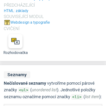
PŘEDCHÁZEJÍCÍ
HTML: základy
SOUVISEJÍCÍ MODUL
Webdesign a typografie
CVIČENÍ
Rozhodovačka
Seznamy
Nečíslované seznamy
vytvoříme pomocí párové
značky
(
unordered list
). Jednotlivé položky
<ul>
seznamu označíme pomocí značky
(
list item
):
<li>