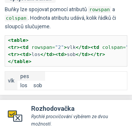
Buňky lze spojovat pomocí atributů
a
rowspan
. Hodnota atributu udává, kolik řádků či
colspan
sloupců slučujeme.
<table>
<tr><td
 rowspan=
"2"
>
vlk
</td><td
 colspan=
"2
<tr><td>
los
</td><td>
sob
</td></tr>
</table>
pes
vlk
los
sob
Rozhodovačka
Rychlé procvičování výběrem ze dvou
možností.