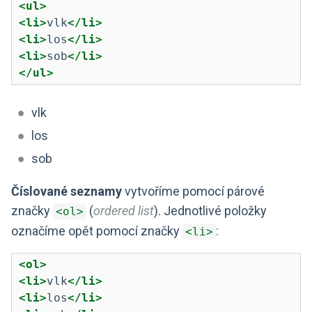
<ul>
<li>
vlk
</li>
<li>
los
</li>
<li>
sob
</li>
</ul>
vlk
los
sob
Číslované seznamy
vytvoříme pomocí párové
značky
(
ordered list
). Jednotlivé položky
<ol>
označíme opět pomocí značky
:
<li>
<ol>
<li>
vlk
</li>
<li>
los
</li>