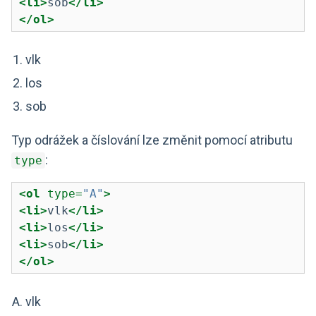
<li>
sob
</li>
</ol>
vlk
los
sob
Typ odrážek a číslování lze změnit pomocí atributu
:
type
<ol
 type=
"A"
>
<li>
vlk
</li>
<li>
los
</li>
<li>
sob
</li>
</ol>
vlk