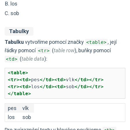
los
sob
Tabulky
Tabulku
vytvoříme pomocí značky
, její
<table>
řádky pomocí
(
table row
), buňky pomocí
<tr>
(
table data
):
<td>
<table>
<tr><td>
pes
</td><td>
vlk
</td></tr>
<tr><td>
los
</td><td>
sob
</td></tr>
</table>
pes
vlk
los
sob
Pro zvýraznění textu v hlavičce použijeme