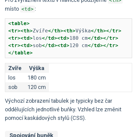
<th>
místo
:
<td>
<table>
<tr><th>
Zvíře
</th><th>
Výška
</th></tr>
<tr><td>
los
</td><td>
180 cm
</td></tr>
<tr><td>
sob
</td><td>
120 cm
</td></tr>
</table>
Zvíře
Výška
los
180 cm
sob
120 cm
Výchozí zobrazení tabulek je typicky bez čar
oddělujících jednotlivé buňky. Vzhled lze změnit
pomocí kaskádových stylů (CSS).
Spojování buněk