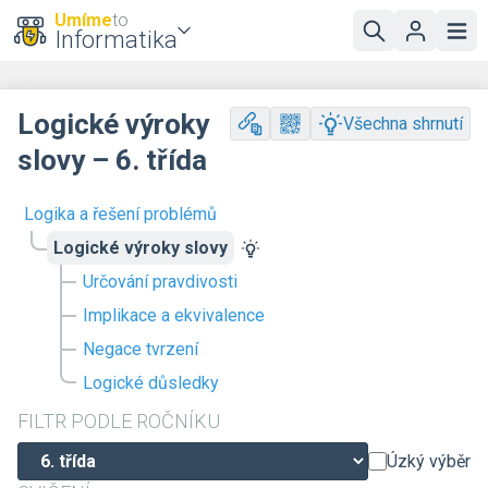
Umíme
to
Informatika
Logické výroky
Všechna shrnutí
slovy – 6. třída
Logika a řešení problémů
Logické výroky slovy
Určování pravdivosti
Implikace a ekvivalence
Negace tvrzení
Logické důsledky
FILTR PODLE ROČNÍKU
Úzký výběr