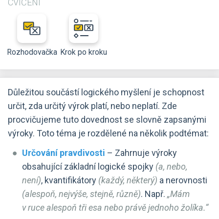
CVIČENÍ
Rozhodovačka
Krok po kroku
Důležitou součástí logického myšlení je schopnost
určit, zda určitý výrok platí, nebo neplatí. Zde
procvičujeme tuto dovednost se slovně zapsanými
výroky. Toto téma je rozdělené na několik podtémat:
Určování pravdivosti
– Zahrnuje výroky
obsahující základní logické spojky
(a, nebo,
není)
, kvantifikátory
(každý, některý)
a nerovnosti
(alespoň, nejvýše, stejně, různě)
. Např.
„Mám
v ruce alespoň tři esa nebo právě jednoho žolíka.“