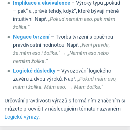
Implikace a ekvivalence
– Výroky typu „pokud
– pak“ a „právě tehdy, když“, které bývají méně
intuitivní. Např.
„Pokud nemám eso, pak mám
žolíka.“
Negace tvrzení
– Tvorba tvrzení s opačnou
pravdivostní hodnotou. Např.
„Není pravda,
že mám eso i žolíka.“ → „Nemám eso nebo
nemám žolíka.“
Logické důsledky
– Vyvozování logického
zavěru z dvou výroků. Např.
„Pokud mám eso,
mám i žolíka. Mám eso. → Mám žolíka.“
Určování pravdivosti výrazů s formálním značením si
můžete procvičit v následujícím tématu nazvaném
Logické výrazy
.