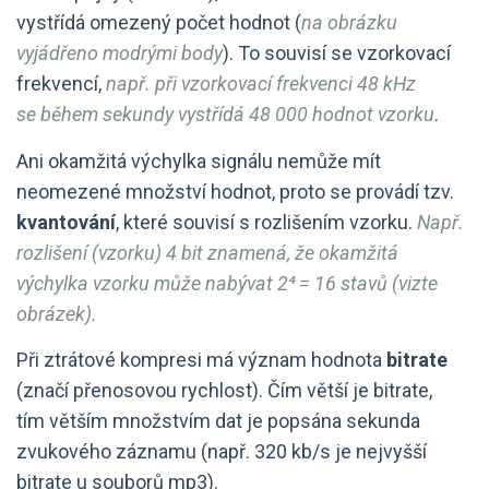
vystřídá omezený počet hodnot (
na obrázku
vyjádřeno modrými body
). To souvisí se vzorkovací
frekvencí,
např. při vzorkovací frekvenci 48 kHz
se během sekundy vystřídá 48 000 hodnot vzorku
.
Ani okamžitá výchylka signálu nemůže mít
neomezené množství hodnot, proto se provádí tzv.
kvantování
, které souvisí s rozlišením vzorku.
Např.
rozlišení (vzorku) 4 bit znamená, že okamžitá
výchylka vzorku může nabývat 2⁴ = 16 stavů (vizte
obrázek).
Při ztrátové kompresi má význam hodnota
bitrate
(značí přenosovou rychlost). Čím větší je bitrate,
tím větším množstvím dat je popsána sekunda
zvukového záznamu (např. 320 kb/s je nejvyšší
bitrate u souborů mp3).