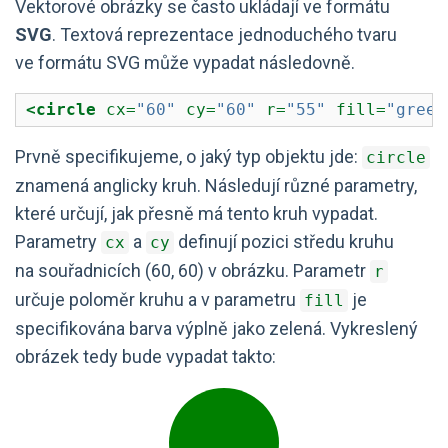
Vektorové obrázky se často ukládají ve formátu
SVG
. Textová reprezentace jednoduchého tvaru
ve formátu SVG může vypadat následovně.
<circle
 cx=
"60"
 cy=
"60"
 r=
"55"
 fill=
"green
Prvně specifikujeme, o jaký typ objektu jde:
circle
znamená anglicky kruh. Následují různé parametry,
které určují, jak přesně má tento kruh vypadat.
Parametry
a
definují pozici středu kruhu
cx
cy
na souřadnicích (60, 60) v obrázku. Parametr
r
určuje poloměr kruhu a v parametru
je
fill
specifikována barva výplně jako zelená. Vykreslený
obrázek tedy bude vypadat takto: