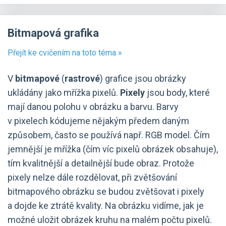
Bitmapová grafika
Přejít ke cvičením na toto téma »
V
bitmapové
(
rastrové
) grafice jsou obrázky
ukládány jako mřížka pixelů.
Pixely
jsou body, které
mají danou polohu v obrázku a barvu. Barvy
v pixelech kódujeme nějakým předem daným
způsobem, často se používá např. RGB model. Čím
jemnější je mřížka (čím víc pixelů obrázek obsahuje),
tím kvalitnější a detailnější bude obraz. Protože
pixely nelze dále rozdělovat, při zvětšování
bitmapového obrázku se budou zvětšovat i pixely
a dojde ke ztrátě kvality. Na obrázku vidíme, jak je
možné uložit obrázek kruhu na malém počtu pixelů.