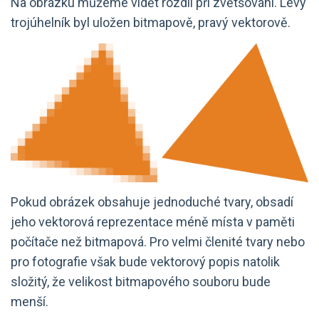
Na obrázku můžeme vidět rozdíl při zvětšování. Levý
trojúhelník byl uložen bitmapově, pravý vektorově.
Pokud obrázek obsahuje jednoduché tvary, obsadí
jeho vektorová reprezentace méně místa v paměti
počítače než bitmapová. Pro velmi členité tvary nebo
pro fotografie však bude vektorový popis natolik
složitý, že velikost bitmapového souboru bude
menší.