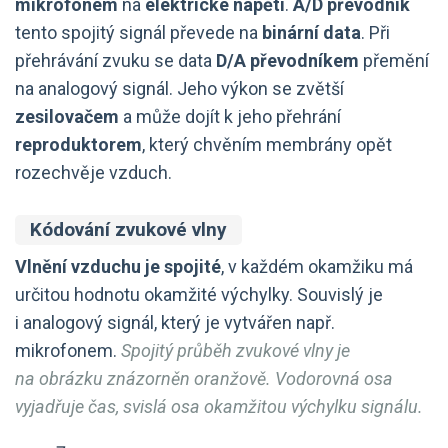
mikrofonem
na
elektrické napětí
.
A/D převodník
tento spojitý signál převede na
binární data
. Při
přehrávání zvuku se data
D/A převodníkem
přemění
na analogový signál. Jeho výkon se zvětší
zesilovačem
a může dojít k jeho přehrání
reproduktorem
, který chvěním membrány opět
rozechvěje vzduch.
Kódování zvukové vlny
Vlnění vzduchu je spojité
, v každém okamžiku má
určitou hodnotu okamžité výchylky. Souvislý je
i analogový signál, který je vytvářen např.
mikrofonem.
Spojitý průběh zvukové vlny je
na obrázku znázorněn oranžově. Vodorovná osa
vyjadřuje čas, svislá osa okamžitou výchylku signálu.