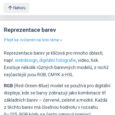
Nahoru
Reprezentace barev
Přejít ke cvičením na toto téma »
Reprezentace barev je klíčová pro mnoho oblastí,
např.
webdesign
,
digitální fotografie
, video, tisk.
Existuje několik různých barevných modelů, z nichž
nejčastější jsou RGB, CMYK a HSL.
RGB
(Red-Green-Blue) model se používá pro digitální
displeje, kde se barvy zobrazují jako kombinace tří
základních barev – červené, zelené a modré. Každá
z těchto barev má číselnou hodnotu v rozsahu
0–⁠255. RGB kódy se často zapisují pomocí