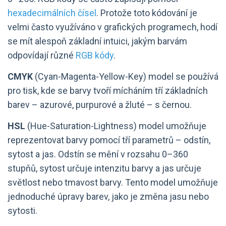
hexadecimálních čísel
. Protože toto kódování je
velmi často využíváno v grafických programech, hodí
se mít alespoň základní intuici, jakým barvám
odpovídají různé
RGB kódy
.
CMYK
(Cyan-Magenta-Yellow-Key) model se používá
pro tisk, kde se barvy tvoří mícháním tří základních
barev – azurové, purpurové a žluté – s černou.
HSL
(Hue-Saturation-Lightness) model umožňuje
reprezentovat barvy pomocí tří parametrů – odstín,
sytost a jas. Odstín se mění v rozsahu 0–⁠360
stupňů, sytost určuje intenzitu barvy a jas určuje
světlost nebo tmavost barvy. Tento model umožňuje
jednoduché úpravy barev, jako je změna jasu nebo
sytosti.