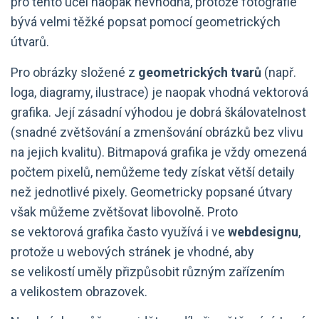
pro tento účel naopak nevhodná, protože fotografie
bývá velmi těžké popsat pomocí geometrických
útvarů.
Pro obrázky složené z
geometrických tvarů
(např.
loga, diagramy, ilustrace) je naopak vhodná vektorová
grafika. Její zásadní výhodou je dobrá škálovatelnost
(snadné zvětšování a zmenšování obrázků bez vlivu
na jejich kvalitu). Bitmapová grafika je vždy omezená
počtem pixelů, nemůžeme tedy získat větší detaily
než jednotlivé pixely. Geometricky popsané útvary
však můžeme zvětšovat libovolně. Proto
se vektorová grafika často využívá i ve
webdesignu
,
protože u webových stránek je vhodné, aby
se velikostí uměly přizpůsobit různým zařízením
a velikostem obrazovek.