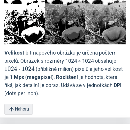
Velikost
bitmapového obrázku je určena počtem
1024
pixelů. Obrázek s rozměry 1024 × 1024 obsahuje
\cdo
1
0
2
4
⋅
1
0
2
4
(přibližně milion) pixelů a jeho velikost
1024
je 1
Mpx
(
megapixel
).
Rozlišení
je hodnota, která
říká, jak detailní je obraz. Udává se v jednotkách
DPI
(dots per inch).
Nahoru