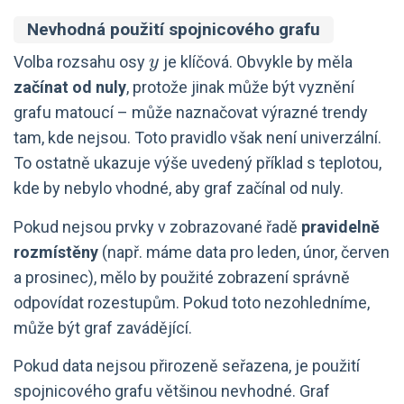
Nevhodná použití spojnicového grafu
y
Volba rozsahu osy
je klíčová. Obvykle by měla
y
začínat od nuly
, protože jinak může být vyznění
grafu matoucí – může naznačovat výrazné trendy
tam, kde nejsou. Toto pravidlo však není univerzální.
To ostatně ukazuje výše uvedený příklad s teplotou,
kde by nebylo vhodné, aby graf začínal od nuly.
Pokud nejsou prvky v zobrazované řadě
pravidelně
rozmístěny
(např. máme data pro leden, únor, červen
a prosinec), mělo by použité zobrazení správně
odpovídat rozestupům. Pokud toto nezohledníme,
může být graf zavádějící.
Pokud data nejsou přirozeně seřazena, je použití
spojnicového grafu většinou nevhodné. Graf