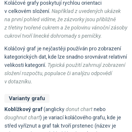
Koláčové grafy poskytují rychlou orientaci
v celkovém složení.
Například z uvedených ukázek
na první pohled vidíme, že zázvorky jsou přibližně
z třetiny tvořené cukrem a že polovinu vánoční zásoby
cukroví tvoří linecké dohromady s perníčky.
Koláčový graf je nejčastěji používán pro zobrazení
kategorických dat, kde lze snadno srovnávat relativní
velikosti kategorií.
Typická použití zahrnují zobrazení
složení rozpočtu, populace či analýzu odpovědí
v dotazníku.
Varianty grafu
Koblížkový graf
(anglicky
donut chart
nebo
doughnut chart
) je variací koláčového grafu, kde je
střed vyříznut a graf tak tvoří prstenec (název je