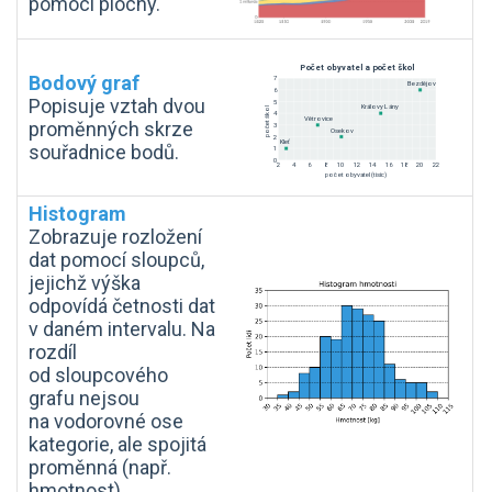
pomocí plochy.
Bodový graf
Popisuje vztah dvou
proměnných skrze
souřadnice bodů.
Histogram
Zobrazuje rozložení
dat pomocí sloupců,
jejichž výška
odpovídá četnosti dat
v daném intervalu. Na
rozdíl
od sloupcového
grafu nejsou
na vodorovné ose
kategorie, ale spojitá
proměnná (např.
hmotnost).