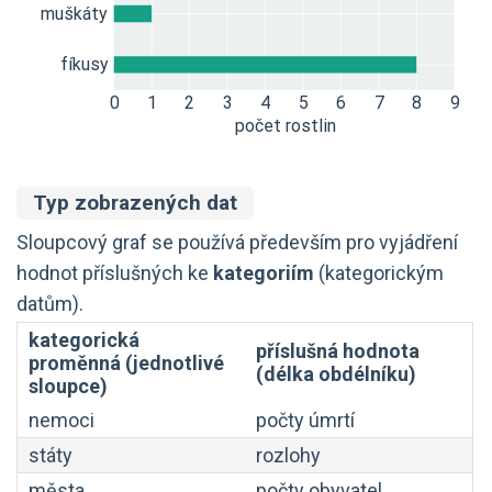
Typ zobrazených dat
Sloupcový graf se používá především pro vyjádření
hodnot příslušných ke
kategoriím
(kategorickým
datům).
kategorická
příslušná hodnota
proměnná (jednotlivé
(délka obdélníku)
sloupce)
nemoci
počty úmrtí
státy
rozlohy
města
počty obyvatel