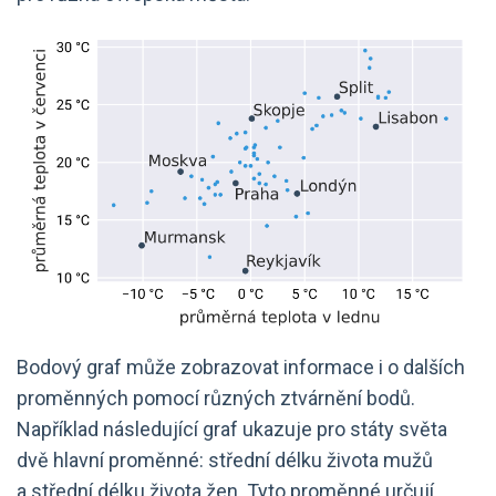
Bodový graf může zobrazovat informace i o dalších
proměnných pomocí různých ztvárnění bodů.
Například následující graf ukazuje pro státy světa
dvě hlavní proměnné: střední délku života mužů
a střední délku života žen. Tyto proměnné určují