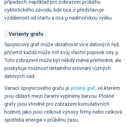
případech, například pro zobrazení průběhu
x
cyklistického závodu, kde osa
představuje
x
y
vzdálenost od startu a osa
nadmořskou výšku.
y
Varianty grafu
Spojnicový graf může obsahovat více datových řad,
y
přičemž každá může mít svůj vlastní popisek osy
.
y
Toto zobrazení může být někdy méně přehledné, ale
poskytuje možnost detailního srovnání různých
datových sad.
Variací spojnicového grafu je
plošný graf
, ve kterém
jsou oblasti mezi čarami vyplněny barvou. Plošné
grafy jsou vhodné pro zobrazení kumulativních
hodnot, jako jsou celkové výnosy firmy nebo celková
spotřeba energie v průběhu času.