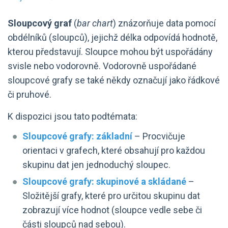
Sloupcový graf
(
bar chart
) znázorňuje data pomocí
obdélníků (sloupců), jejichž délka odpovídá hodnotě,
kterou představují. Sloupce mohou být uspořádány
svisle nebo vodorovně. Vodorovně uspořádané
sloupcové grafy se také někdy označují jako řádkové
či pruhové.
K dispozici jsou tato podtémata:
Sloupcové grafy: základní
– Procvičuje
orientaci v grafech, které obsahují pro každou
skupinu dat jen jednoduchý sloupec.
Sloupcové grafy: skupinové a skládané
–
Složitější grafy, které pro určitou skupinu dat
zobrazují více hodnot (sloupce vedle sebe či
části sloupců nad sebou).