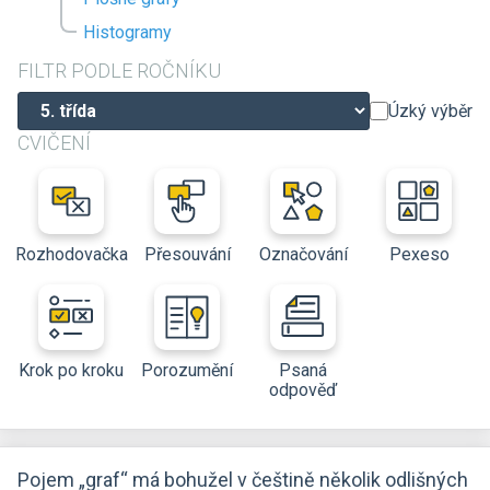
Histogramy
FILTR PODLE ROČNÍKU
Úzký výběr
CVIČENÍ
Rozhodovačka
Přesouvání
Označování
Pexeso
Krok po kroku
Porozumění
Psaná
odpověď
Pojem „graf“ má bohužel v češtině několik odlišných