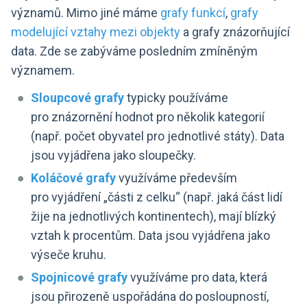
významů. Mimo jiné máme
grafy funkcí
,
grafy
modelující vztahy mezi objekty
a grafy znázorňující
data. Zde se zabýváme posledním zmíněným
významem.
Sloupcové grafy
typicky používáme
pro znázornění hodnot pro několik kategorií
(např. počet obyvatel pro jednotlivé státy). Data
jsou vyjádřena jako sloupečky.
Koláčové grafy
využíváme především
pro vyjádření „části z celku“ (např. jaká část lidí
žije na jednotlivých kontinentech), mají blízký
vztah k procentům. Data jsou vyjádřena jako
výseče kruhu.
Spojnicové grafy
využíváme pro data, která
jsou přirozeně uspořádána do posloupností,