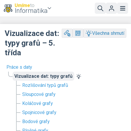
Umíme
to
Informatika
Vizualizace dat:
Všechna shrnutí
typy grafů – 5.
třída
Práce s daty
Vizualizace dat: typy grafů
Rozlišování typů grafů
Sloupcové grafy
Koláčové grafy
Spojnicové grafy
Bodové grafy
Plošné grafy