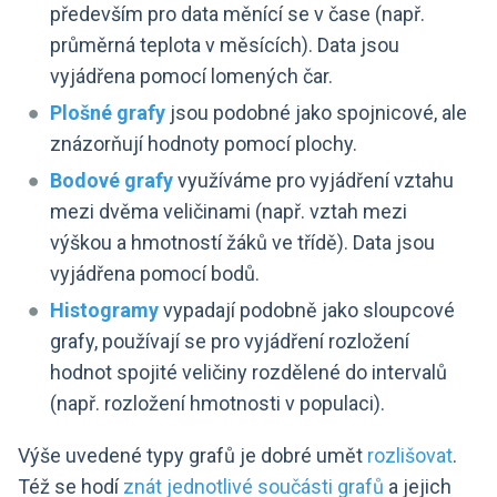
především pro data měnící se v čase (např.
průměrná teplota v měsících). Data jsou
vyjádřena pomocí lomených čar.
Plošné grafy
jsou podobné jako spojnicové, ale
znázorňují hodnoty pomocí plochy.
Bodové grafy
využíváme pro vyjádření vztahu
mezi dvěma veličinami (např. vztah mezi
výškou a hmotností žáků ve třídě). Data jsou
vyjádřena pomocí bodů.
Histogramy
vypadají podobně jako sloupcové
grafy, používají se pro vyjádření rozložení
hodnot spojité veličiny rozdělené do intervalů
(např. rozložení hmotnosti v populaci).
Výše uvedené typy grafů je dobré umět
rozlišovat
.
Též se hodí
znát jednotlivé součásti grafů
a jejich