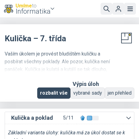
Umíme
to
Informatika
Kulička – 7. třída
Vaším úkolem je provést bludištěm kuličku a
posbírat všechny poklady. Ale pozor, kulička není
panáček. Kulička je kulatá a kutálí se tak dlouho,
dokud nenarazí do stěny.
Výpis úloh
rozbalit vše
vybrané sady
jen přehled
Kulička a poklad
5/11
Základní varianta úlohy: kulička má za úkol dostat se k