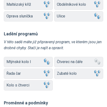
Maltézský kříž
Obdélníkové kolo
Oprava sluníčka
Ulice
Ladění programů
V této sadě máte již připravený program, ve kterém jsou jen
drobné chyby. Stačí je najít a opravit.
Mlýnské kolo I
Čtverec na čáře
Řada čar
Zubaté kolo
Kolo s čtverci
Proměnné a podmínky