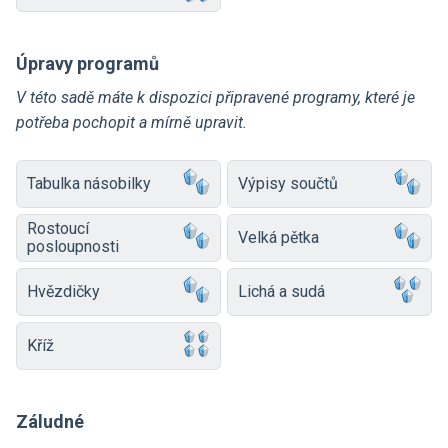
Úpravy programů
V této sadě máte k dispozici připravené programy, které je
potřeba pochopit a mírně upravit.
Tabulka násobilky
Výpisy součtů
Rostoucí
Velká pětka
posloupnosti
Hvězdičky
Lichá a sudá
Kříž
Záludné