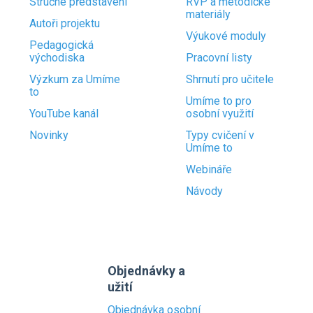
Stručné představení
RVP a metodické
materiály
Autoři projektu
Výukové moduly
Pedagogická
východiska
Pracovní listy
Výzkum za Umíme
Shrnutí pro učitele
to
Umíme to pro
YouTube kanál
osobní využití
Novinky
Typy cvičení v
Umíme to
Webináře
Návody
Objednávky a
užití
Objednávka osobní