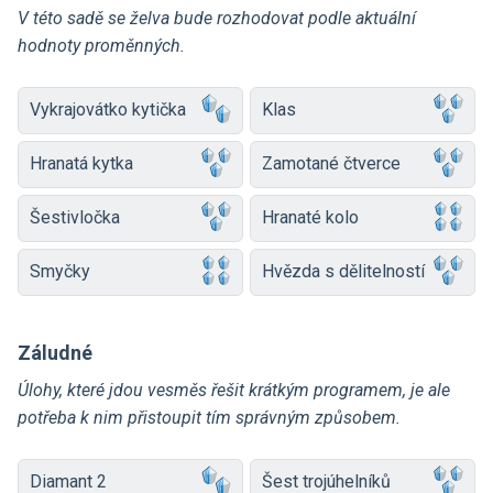
V této sadě se želva bude rozhodovat podle aktuální
hodnoty proměnných.
Vykrajovátko kytička
Klas
Hranatá kytka
Zamotané čtverce
Šestivločka
Hranaté kolo
Smyčky
Hvězda s dělitelností
Záludné
Úlohy, které jdou vesměs řešit krátkým programem, je ale
potřeba k nim přistoupit tím správným způsobem.
Diamant 2
Šest trojúhelníků