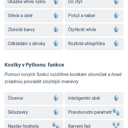
Ukázka while cyklu
Do čtyř
Střela a sběr
Polož a naber
Zběsilé barvy
Čtyřikrát while
Odkládání s úkroky
Rozbitá uhlopříčka
Kostky v Pythonu: funkce
Pomocí nových funkcí rozšíříme kostkám slovníček a hned
zvládnou provádět složitější manévry.
Čtverce
Inteligentní sběr
Skluzavky
Pravdivostní parametr
Nastav hodnotu
Barvení řad