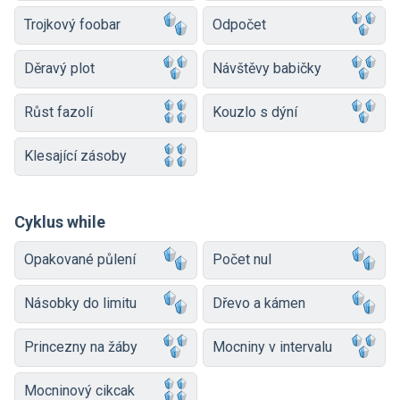
Trojkový foobar
Odpočet
Děravý plot
Návštěvy babičky
Růst fazolí
Kouzlo s dýní
Klesající zásoby
Cyklus while
Opakované půlení
Počet nul
Násobky do limitu
Dřevo a kámen
Princezny na žáby
Mocniny v intervalu
Mocninový cikcak