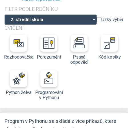
FILTR PODLE ROČNÍKU
Úzký výběr
CVIČENÍ
Rozhodovačka
Porozumění
Psaná
Kód kostky
odpověď
Python želva
Programování
v Pythonu
Program v Pythonu se skládá z více příkazů, které