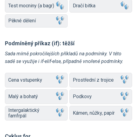
Test mocniny (a bagr)
Dračí bitka
Pěkné dělení
Podmíněný příkaz (if): těžší
Sada mírně pokročilejších příkladů na podmínky. V této
sadě se využije i if-elif-else, případně vnořené podmínky.
Cena vstupenky
Prostřední z trojice
Malý a bohatý
Podkovy
Intergalaktický
Kámen, nůžky, papír
famfrpál
Cyklus for