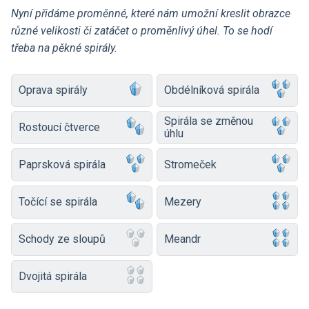
Nyní přidáme proměnné, které nám umožní kreslit obrazce
různé velikosti či zatáčet o proměnlivý úhel. To se hodí
třeba na pěkné spirály.
Oprava spirály
Obdélníková spirála
Spirála se změnou
Rostoucí čtverce
úhlu
Paprsková spirála
Stromeček
Točící se spirála
Mezery
Schody ze sloupů
Meandr
Dvojitá spirála