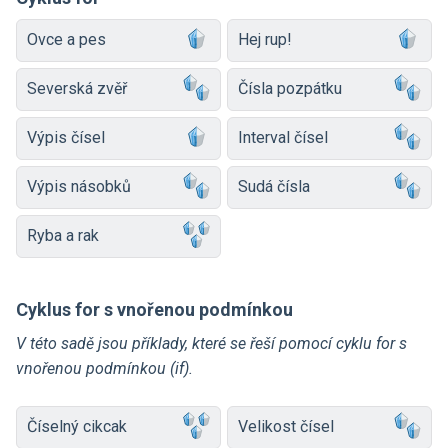
Ovce a pes
Hej rup!
Severská zvěř
Čísla pozpátku
Výpis čísel
Interval čísel
Výpis násobků
Sudá čísla
Ryba a rak
Cyklus for s vnořenou podmínkou
V této sadě jsou příklady, které se řeší pomocí cyklu for s
vnořenou podmínkou (if).
Číselný cikcak
Velikost čísel