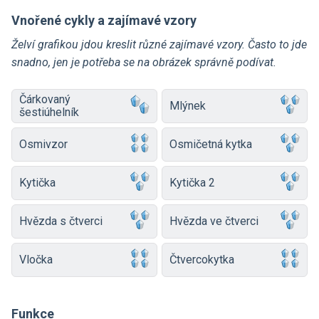
Vnořené cykly a zajímavé vzory
Želví grafikou jdou kreslit různé zajímavé vzory. Často to jde
snadno, jen je potřeba se na obrázek správně podívat.
Čárkovaný
Mlýnek
šestiúhelník
Osmivzor
Osmičetná kytka
Kytička
Kytička 2
Hvězda s čtverci
Hvězda ve čtverci
Vločka
Čtvercokytka
Funkce