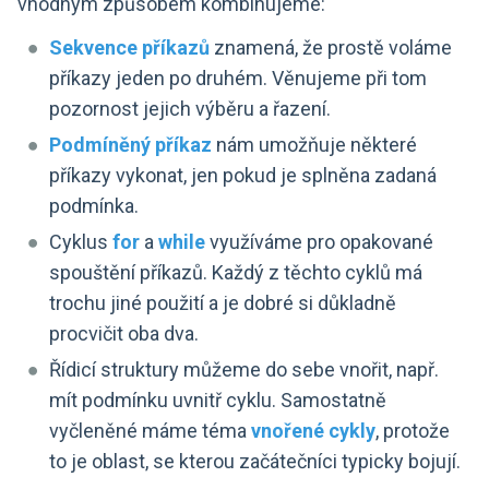
vhodným způsobem kombinujeme:
Sekvence příkazů
znamená, že prostě voláme
příkazy jeden po druhém. Věnujeme při tom
pozornost jejich výběru a řazení.
Podmíněný příkaz
nám umožňuje některé
příkazy vykonat, jen pokud je splněna zadaná
podmínka.
Cyklus
for
a
while
využíváme pro opakované
spouštění příkazů. Každý z těchto cyklů má
trochu jiné použití a je dobré si důkladně
procvičit oba dva.
Řídicí struktury můžeme do sebe vnořit, např.
mít podmínku uvnitř cyklu. Samostatně
vyčleněné máme téma
vnořené cykly
, protože
to je oblast, se kterou začátečníci typicky bojují.