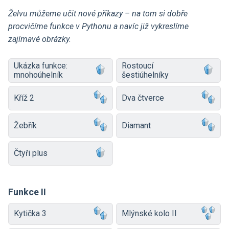
Želvu můžeme učit nové příkazy –⁠ na tom si dobře
procvičíme funkce v Pythonu a navíc již vykreslíme
zajímavé obrázky.
Ukázka funkce:
Rostoucí
mnohoúhelník
šestiúhelníky
Kříž 2
Dva čtverce
Žebřík
Diamant
Čtyři plus
Funkce II
Kytička 3
Mlýnské kolo II