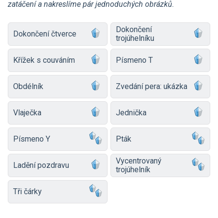
zatáčení a nakreslíme pár jednoduchých obrázků.
Dokončení
Dokončení čtverce
trojúhelníku
Křížek s couváním
Písmeno T
Obdélník
Zvedání pera: ukázka
Vlaječka
Jednička
Písmeno Y
Pták
Vycentrovaný
Ladění pozdravu
trojúhelník
Tři čárky