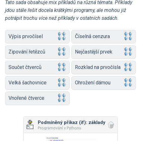
Tato sada obsahuje mix příkladů na různá témata. Příklady
jdou stále řešit docela krátkými programy, ale mohou již
potrápit trochu více než příklady v ostatních sadách.
Výpis prvočísel
Číselná cenzura
Zipování řetězců
Nejčastější prvek
Součet čtverců
Rozklad na prvočísla
Velká šachovnice
Ohrožení dámou
Vnořené čtverce
Podmíněný příkaz (if): základy
Programování v Pythonu