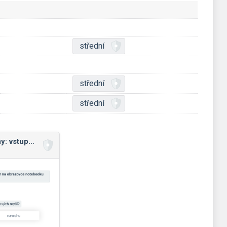
střední
střední
střední
Technické problémy: vstupní a výstupní zařízení