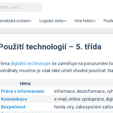
ematická cvičení
Logické úlohy
Více hráčů
Podle
Použití technologií – 5. třída
Téma
digitální technologie
se zaměřuje na porozumění tom
pomáhaly, musíme je však také umět vhodně používat. Na
téma
Práce s informacemi
informace, dezinformace, vyhl
Komunikace
e-mail, online spolupráce, digi
Bezpečnost
hesla, viry, zabezpečení zaříze