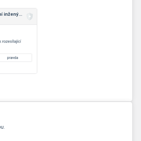
Viry, spam a sociální inženýrství
pu.