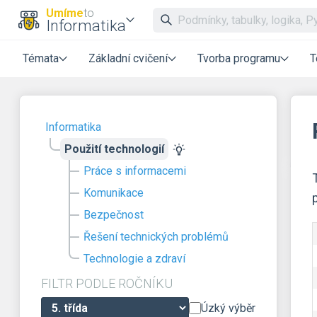
Umíme
to
Informatika
Témata
Základní cvičení
Tvorba programu
T
Informatika
Použití technologií
Práce s informacemi
Komunikace
Bezpečnost
Řešení technických problémů
Technologie a zdraví
FILTR PODLE ROČNÍKU
Úzký výběr