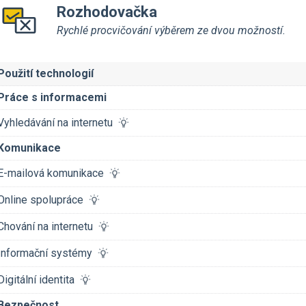
Rozhodovačka
Rychlé procvičování výběrem ze dvou možností.
Použití technologií
Práce s informacemi
Vyhledávání na internetu
Komunikace
E-mailová komunikace
Online spolupráce
Chování na internetu
Informační systémy
Digitální identita
Bezpečnost