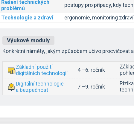
Řešení technických
postupy pro případy, kdy tech
problémů
Technologie a zdraví
ergonomie, monitoring zdraví
Výukové moduly
Konkrétní náměty, jakým způsobem učivo procvičovat a 
Základ
Základní použití
4.–6. ročník
pohle
digitálních technologií
Rizika
Digitální technologie
7.–9. ročník
techno
a bezpečnost