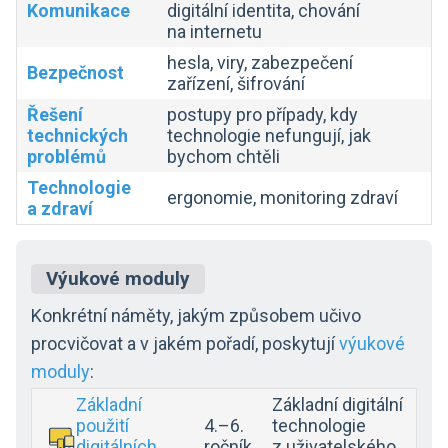
Komunikace
digitální identita, chování
na internetu
hesla, viry, zabezpečení
Bezpečnost
zařízení, šifrování
Řešení
postupy pro případy, kdy
technických
technologie nefungují, jak
problémů
bychom chtěli
Technologie
ergonomie, monitoring zdraví
a zdraví
Výukové moduly
Konkrétní náměty, jakým způsobem učivo
procvičovat a v jakém pořadí, poskytují
výukové
moduly
:
Základní
Základní digitální
použití
4.–6.
technologie
digitálních
ročník
z uživatelského