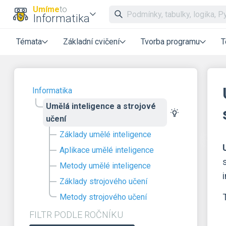
Umíme
to
Informatika
Témata
Základní cvičení
Tvorba programu
T
Informatika
Umělá inteligence a strojové
učení
Základy umělé inteligence
Aplikace umělé inteligence
Metody umělé inteligence
Základy strojového učení
Metody strojového učení
FILTR PODLE ROČNÍKU