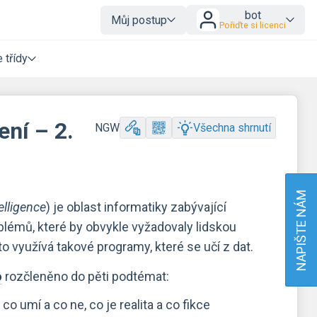
bot
Můj postup
Pořiďte si licenci
 třídy
ení – 2.
NGW
Všechna shrnutí
NAPIŠTE NÁM
telligence
) je oblast informatiky zabývající
blémů, které by obvykle vyžadovaly lidskou
 to využívá takové programy, které se učí z dat.
rozčleněno do pěti podtémat:
co umí a co ne, co je realita a co fikce