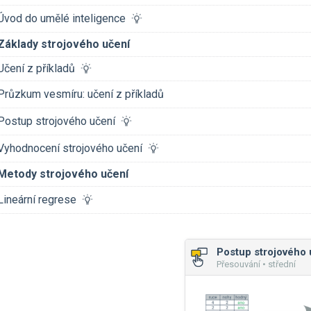
Úvod do umělé inteligence
Základy strojového učení
Učení z příkladů
Průzkum vesmíru: učení z příkladů
Postup strojového učení
Vyhodnocení strojového učení
Metody strojového učení
Lineární regrese
Postup strojového 
Přesouvání • střední