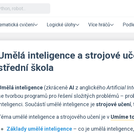
ematická cvičení
Logické úlohy
Více hráčů
Podle
Umělá inteligence a strojové uč
střední škola
Umělá inteligence
(zkráceně
AI
z anglického
Artificial In
se tvorbou programů pro řešení složitých problémů – pro
inteligenci. Součástí umělé inteligence je
strojové učení
,
Téma umělé inteligence a strojového učení je v
Základy umělé inteligence
– co je umělá inteligence, 