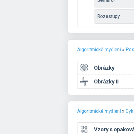
Semafor
Rozestupy
Algoritmické myšlení
»
Pos
Obrázky
Obrázky II
Algoritmické myšlení
»
Cyk
Vzory s opaková