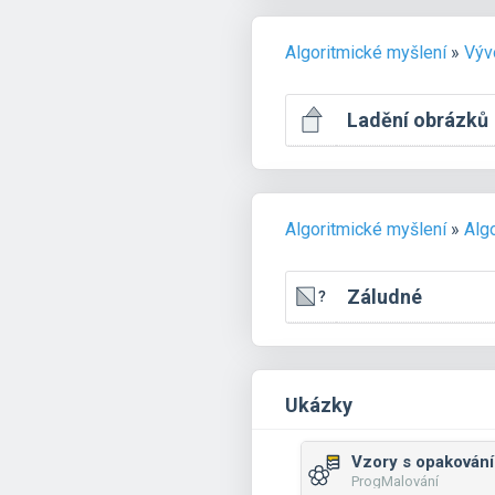
Algoritmické myšlení
»
Výv
Ladění obrázků
Algoritmické myšlení
»
Alg
Záludné
Ukázky
Vzory s opakování
ProgMalování