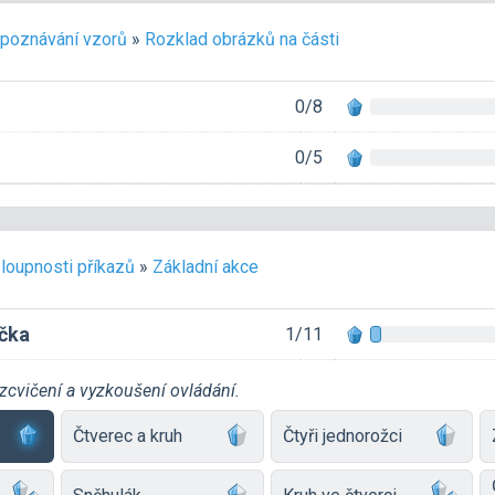
poznávání vzorů
»
Rozklad obrázků na části
0/8
0/5
loupnosti příkazů
»
Základní akce
ička
1/11
zcvičení a vyzkoušení ovládání.
Čtverec a kruh
Čtyři jednorožci