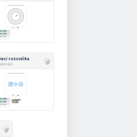
ací rozcvička
alování