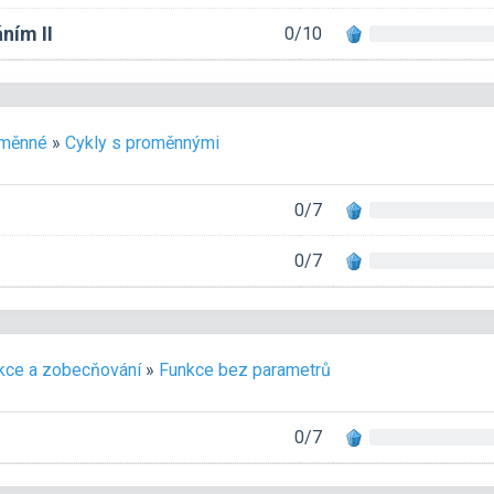
ním II
0/10
měnné
»
Cykly s proměnnými
0/7
0/7
kce a zobecňování
»
Funkce bez parametrů
0/7