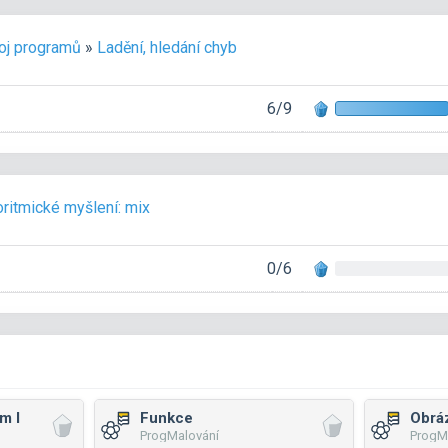
oj programů
»
Ladění, hledání chyb
6/9
oritmické myšlení: mix
0/6
m I
Funkce
Obráz
ProgMalování
ProgM