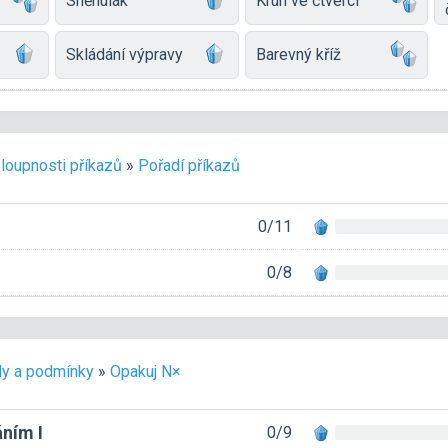
Sněhulák
Kruh ve čtverci
Skládání výpravy
Barevný kříž
loupnosti příkazů
»
Pořadí příkazů
0/11
0/8
ly a podmínky
»
Opakuj N×
ním I
0/9