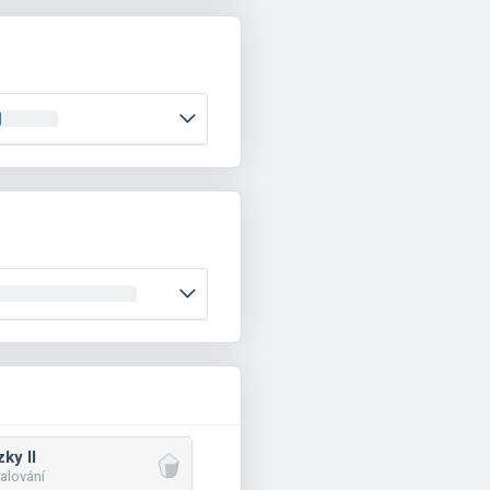
ky II
alování