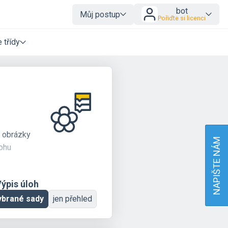
bot
Můj postup
Pořiďte si licenci
 třídy
é obrázky
NAPIŠTE NÁM
lohu
ýpis úloh
ybrané sady
jen přehled