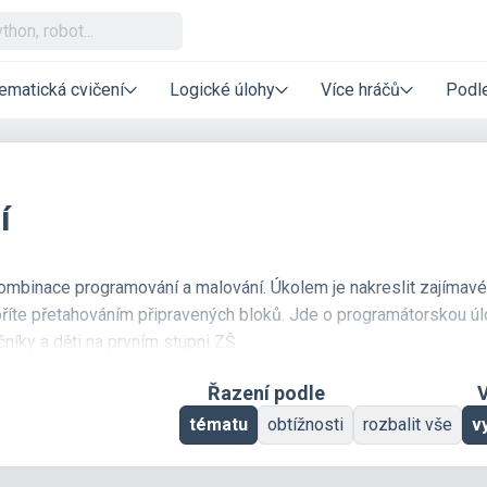
ematická cvičení
Logické úlohy
Více hráčů
Podle
í
ombinace programování a malování. Úkolem je nakreslit zajímav
říte přetahováním připravených bloků. Jde o programátorskou ú
níky a děti na prvním stupni ZŠ.
Řazení podle
V
tématu
obtížnosti
rozbalit vše
v