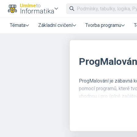
Umíme
to
Informatika
Témata
Základní cvičení
Tvorba programu
T
ProgMalován
ProgMalování je zábavná k
pomocí programů, které tvo
vhodnou i pro úplné začáteč