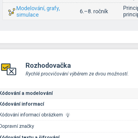
Princi
Modelování, grafy,
6.–8. ročník
princ
simulace
Rozhodovačka
Rychlé procvičování výběrem ze dvou možností.
Kódování a modelování
Kódování informací
Kódování informací obrázkem
Dopravní značky
Kódování textu a šifrování