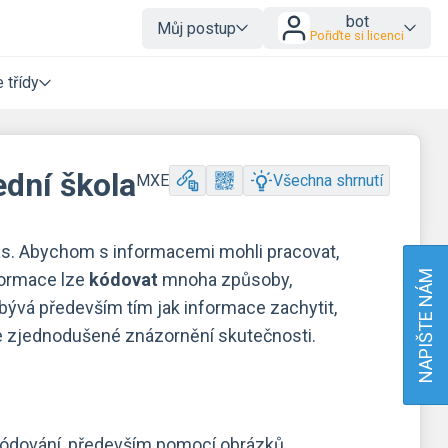
bot
Můj postup
Pořiďte si licenci
 třídy
ední škola
MXE
Všechna shrnutí
ás. Abychom s informacemi mohli pracovat,
NAPIŠTE NÁM
formace lze
kódovat
mnoha způsoby,
abývá především tím jak informace zachytit,
je zjednodušené znázornění skutečnosti.
 kódování, především pomocí obrázků