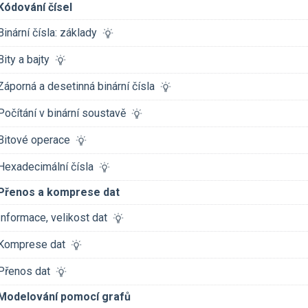
Kódování čísel
Binární čísla: základy
Bity a bajty
Záporná a desetinná binární čísla
Počítání v binární soustavě
Bitové operace
Hexadecimální čísla
Přenos a komprese dat
Informace, velikost dat
Komprese dat
Přenos dat
Modelování pomocí grafů