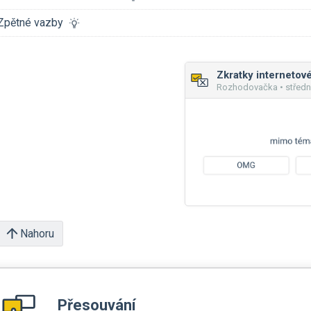
Zpětné vazby
Rozhodovačka • středn
Nahoru
Přesouvání