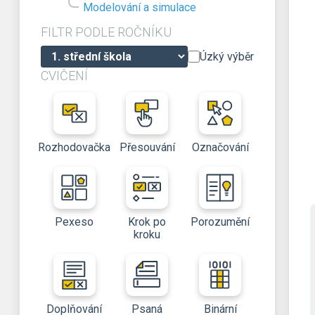
Modelování a simulace
FILTR PODLE ROČNÍKU
Úzký výběr
CVIČENÍ
Rozhodovačka
Přesouvání
Označování
Pexeso
Krok po
Porozumění
kroku
Doplňování
Psaná
Binární