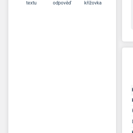
textu
odpověď
křížovka