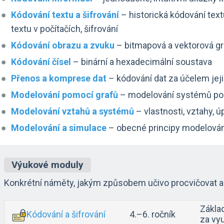
Kódování textu a šifrování
– historická kódování tex
textu v počítačích, šifrování
Kódování obrazu a zvuku
– bitmapová a vektorová gr
Kódování čísel
– binární a hexadecimální soustava
Přenos a komprese dat
– kódování dat za účelem je
Modelování pomocí grafů
– modelování systémů pomo
Modelování vztahů a systémů
– vlastnosti, vztahy, 
Modelování a simulace
– obecné principy modelování
Výukové moduly
Konkrétní náměty, jakým způsobem učivo procvičovat a 
Základ
Kódování a šifrování
4.–6. ročník
za vyu