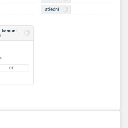
střední
Zkratky internetové komunikace
í