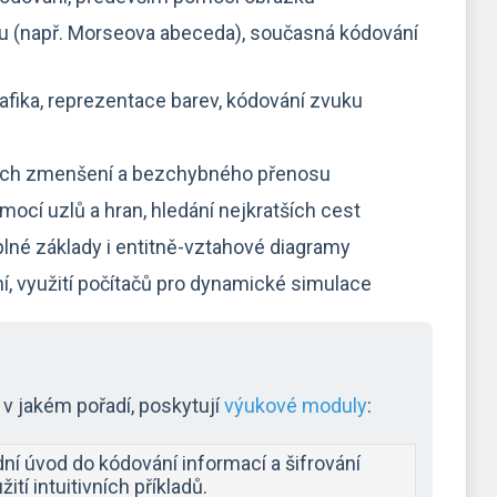
tu (např. Morseova abeceda), současná kódování
afika, reprezentace barev, kódování zvuku
jich zmenšení a bezchybného přenosu
cí uzlů a hran, hledání nejkratších cest
úplné základy i entitně-vztahové diagramy
, využití počítačů pro dynamické simulace
v jakém pořadí, poskytují
výukové moduly
:
ní úvod do kódování informací a šifrování
žití intuitivních příkladů.