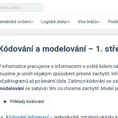
ematická cvičení
Logické úlohy
Více hráčů
Podle
Kódování a modelování – 1. stř
V informatice pracujeme s informacemi o světě kolem n
musíme je umět nějakým způsobem přesně zachytit. In
od piktogramů až po binární čísla. Zatímco kódování se z
modelování
se zabývá i tím co chceme zachytit. Model 
Příklady kódování
Kódování informací
– jednoduché, intuitivní ukázky